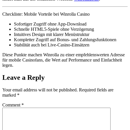
Checkliste: Mobile Vorteile bei Winrolla Casino
Sofortiger Zugriff ohne App-Download
Schnelle HTML5-Spiele ohne Verzögerung
Intuitives Design mit klarer Menüstruktur
Kompletter Zugriff auf Bonus- und Zahlungsfunktionen
Stabilität auch bei Live-Casino-Einsätzen
Diese Punkte machen Winrolla zu einer empfehlenswerten Adresse
für mobile Casinofans, die Wert auf Performance und Einfachheit
legen.
Leave a Reply
Your email address will not be published.
Required fields are
marked
*
Comment
*