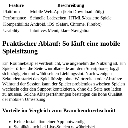
Feature
Beschreibung
Plattform
Mobile Web-App (kein Download nötig)
Performance
Schnelle Ladezeiten, HTML5-basierte Spiele
Kompatibilität
Android, iOS (Safari, Chrome, Firefox)
Usability
Intuitives Menü, klare Navigation
Praktischer Ablauf: So läuft eine mobile
Spielsitzung
Ein Routinebeispiel verdeutlicht, wie angenehm die Nutzung ist. Ein
Spieler öffnet die Seite winrollade.de auf dem Smartphone, loggt
sich zügig ein und wählt seinen Lieblingsslot. Nach wenigen
Sekunden startet das Spiel flüssig, ohne Wartezeiten oder Abstürze.
Während der Session kann der Spieler problemlos zwischen Spielen
wechseln oder den Support kontaktieren, ohne die Seite neu laden
zu müssen. Solche Alltagserfahrungen bestätigen die hohe Qualität
der mobilen Umsetzung.
Vorteile im Vergleich zum Branchendurchschnitt
Keine Installation einer App notwendig
Stabilität auch bei Live-Spielen gewährleistet