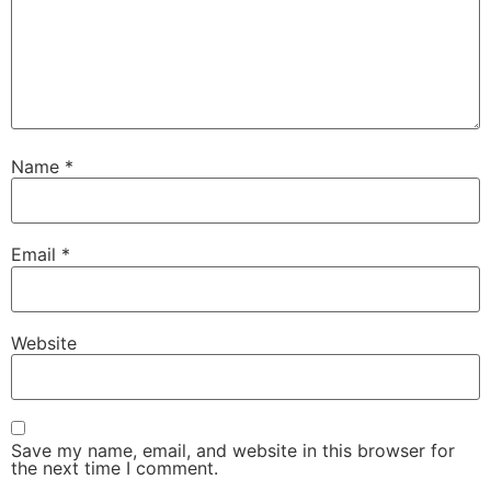
Name
*
Email
*
Website
Save my name, email, and website in this browser for
the next time I comment.