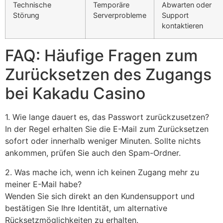
Technische
Temporäre
Abwarten oder
Störung
Serverprobleme
Support
kontaktieren
FAQ: Häufige Fragen zum
Zurücksetzen des Zugangs
bei Kakadu Casino
1. Wie lange dauert es, das Passwort zurückzusetzen?
In der Regel erhalten Sie die E-Mail zum Zurücksetzen
sofort oder innerhalb weniger Minuten. Sollte nichts
ankommen, prüfen Sie auch den Spam-Ordner.
2. Was mache ich, wenn ich keinen Zugang mehr zu
meiner E-Mail habe?
Wenden Sie sich direkt an den Kundensupport und
bestätigen Sie Ihre Identität, um alternative
Rücksetzmöglichkeiten zu erhalten.