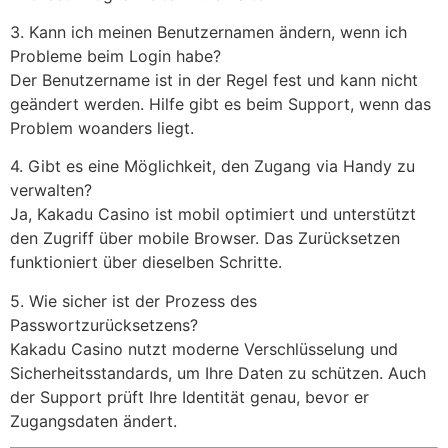
3. Kann ich meinen Benutzernamen ändern, wenn ich
Probleme beim Login habe?
Der Benutzername ist in der Regel fest und kann nicht
geändert werden. Hilfe gibt es beim Support, wenn das
Problem woanders liegt.
4. Gibt es eine Möglichkeit, den Zugang via Handy zu
verwalten?
Ja, Kakadu Casino ist mobil optimiert und unterstützt
den Zugriff über mobile Browser. Das Zurücksetzen
funktioniert über dieselben Schritte.
5. Wie sicher ist der Prozess des
Passwortzurücksetzens?
Kakadu Casino nutzt moderne Verschlüsselung und
Sicherheitsstandards, um Ihre Daten zu schützen. Auch
der Support prüft Ihre Identität genau, bevor er
Zugangsdaten ändert.