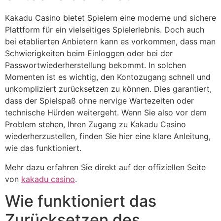
Kakadu Casino bietet Spielern eine moderne und sichere
Plattform für ein vielseitiges Spielerlebnis. Doch auch
bei etablierten Anbietern kann es vorkommen, dass man
Schwierigkeiten beim Einloggen oder bei der
Passwortwiederherstellung bekommt. In solchen
Momenten ist es wichtig, den Kontozugang schnell und
unkompliziert zurücksetzen zu können. Dies garantiert,
dass der Spielspaß ohne nervige Wartezeiten oder
technische Hürden weitergeht. Wenn Sie also vor dem
Problem stehen, Ihren Zugang zu Kakadu Casino
wiederherzustellen, finden Sie hier eine klare Anleitung,
wie das funktioniert.
Mehr dazu erfahren Sie direkt auf der offiziellen Seite
von
kakadu casino
.
Wie funktioniert das
Zurücksetzen des