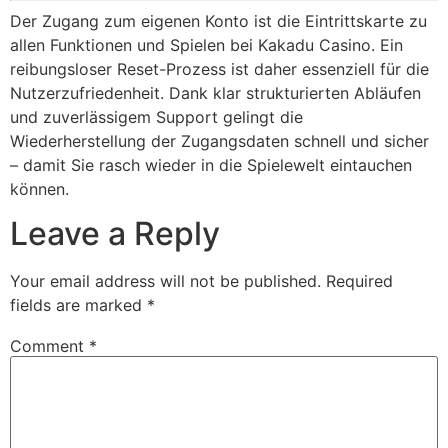
Der Zugang zum eigenen Konto ist die Eintrittskarte zu
allen Funktionen und Spielen bei Kakadu Casino. Ein
reibungsloser Reset-Prozess ist daher essenziell für die
Nutzerzufriedenheit. Dank klar strukturierten Abläufen
und zuverlässigem Support gelingt die
Wiederherstellung der Zugangsdaten schnell und sicher
– damit Sie rasch wieder in die Spielewelt eintauchen
können.
Leave a Reply
Your email address will not be published.
Required
fields are marked
*
Comment
*