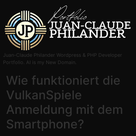
Juan-Claude Philander Wordpress & PHP Developer
Portfolio. AI is my New Domain.
Wie funktioniert die
VulkanSpiele
Anmeldung mit dem
Smartphone?