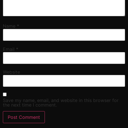
Name
*
Email
*
Website
Save my name, email, and website in this browser for
the next time I comment.