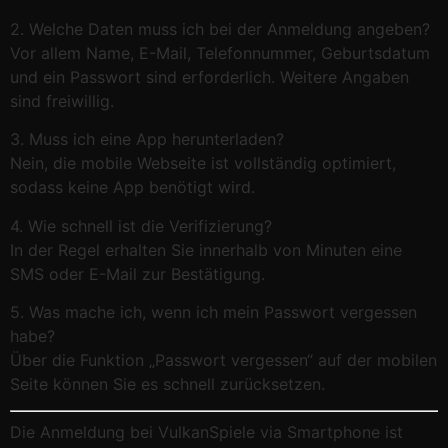
2. Welche Daten muss ich bei der Anmeldung angeben?
Vor allem Name, E-Mail, Telefonnummer, Geburtsdatum
und ein Passwort sind erforderlich. Weitere Angaben
sind freiwillig.
3. Muss ich eine App herunterladen?
Nein, die mobile Webseite ist vollständig optimiert,
sodass keine App benötigt wird.
4. Wie schnell ist die Verifizierung?
In der Regel erhalten Sie innerhalb von Minuten eine
SMS oder E-Mail zur Bestätigung.
5. Was mache ich, wenn ich mein Passwort vergessen
habe?
Über die Funktion „Passwort vergessen“ auf der mobilen
Seite können Sie es schnell zurücksetzen.
Die Anmeldung bei VulkanSpiele via Smartphone ist