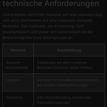
technische Anforderungen
VulkanSpiele verzichtet bewusst auf eine separate App
und setzt stattdessen auf eine responsiv designte
Webseite. Das bedeutet, die Anmeldung läuft
browserbasiert und passt sich automatisch an die
Bildschirmgröße Ihres Smartphones an.
Merkmal
Beschreibung
Browser-
Funktioniert auf allen modernen
Kompatibilität
Browsern (Chrome, Safari, Firefox)
Ladezeit
Optimiert für schnelle Ladezeiten auch
bei mobilen Datenverbindungen
Sicherheit
SSL-Verschlüsselung schützt alle
Datenübertragungen