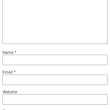
Name
*
Email
*
Website