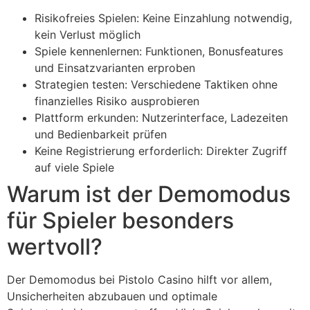
Risikofreies Spielen: Keine Einzahlung notwendig,
kein Verlust möglich
Spiele kennenlernen: Funktionen, Bonusfeatures
und Einsatzvarianten erproben
Strategien testen: Verschiedene Taktiken ohne
finanzielles Risiko ausprobieren
Plattform erkunden: Nutzerinterface, Ladezeiten
und Bedienbarkeit prüfen
Keine Registrierung erforderlich: Direkter Zugriff
auf viele Spiele
Warum ist der Demomodus
für Spieler besonders
wertvoll?
Der Demomodus bei Pistolo Casino hilft vor allem,
Unsicherheiten abzubauen und optimale