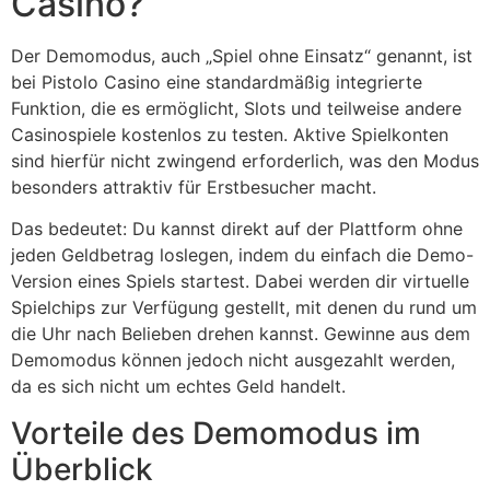
Casino?
Der Demomodus, auch „Spiel ohne Einsatz“ genannt, ist
bei Pistolo Casino eine standardmäßig integrierte
Funktion, die es ermöglicht, Slots und teilweise andere
Casinospiele kostenlos zu testen. Aktive Spielkonten
sind hierfür nicht zwingend erforderlich, was den Modus
besonders attraktiv für Erstbesucher macht.
Das bedeutet: Du kannst direkt auf der Plattform ohne
jeden Geldbetrag loslegen, indem du einfach die Demo-
Version eines Spiels startest. Dabei werden dir virtuelle
Spielchips zur Verfügung gestellt, mit denen du rund um
die Uhr nach Belieben drehen kannst. Gewinne aus dem
Demomodus können jedoch nicht ausgezahlt werden,
da es sich nicht um echtes Geld handelt.
Vorteile des Demomodus im
Überblick