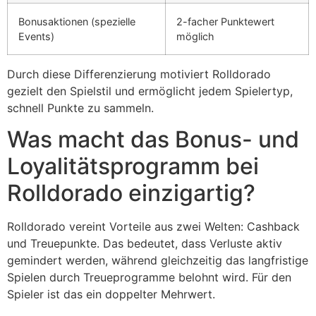
Bonusaktionen (spezielle
2-facher Punktewert
Events)
möglich
Durch diese Differenzierung motiviert Rolldorado
gezielt den Spielstil und ermöglicht jedem Spielertyp,
schnell Punkte zu sammeln.
Was macht das Bonus- und
Loyalitätsprogramm bei
Rolldorado einzigartig?
Rolldorado vereint Vorteile aus zwei Welten: Cashback
und Treuepunkte. Das bedeutet, dass Verluste aktiv
gemindert werden, während gleichzeitig das langfristige
Spielen durch Treueprogramme belohnt wird. Für den
Spieler ist das ein doppelter Mehrwert.