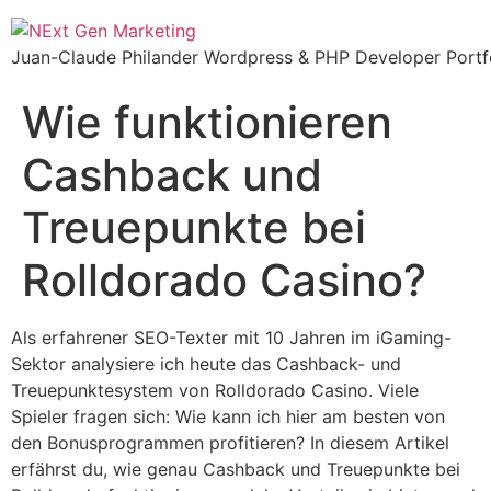
Skip
to
Juan-Claude Philander Wordpress & PHP Developer Portfo
content
Wie funktionieren
Cashback und
Treuepunkte bei
Rolldorado Casino?
Als erfahrener SEO-Texter mit 10 Jahren im iGaming-
Sektor analysiere ich heute das Cashback- und
Treuepunktesystem von Rolldorado Casino. Viele
Spieler fragen sich: Wie kann ich hier am besten von
den Bonusprogrammen profitieren? In diesem Artikel
erfährst du, wie genau Cashback und Treuepunkte bei