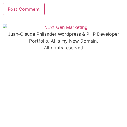
Juan-Claude Philander Wordpress & PHP Developer
Portfolio. AI is my New Domain.
All rights reserved