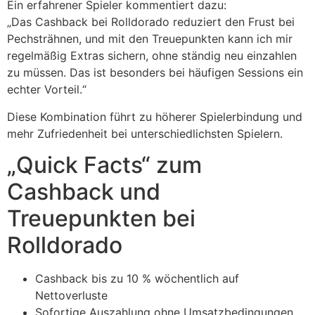
Ein erfahrener Spieler kommentiert dazu:
„Das Cashback bei Rolldorado reduziert den Frust bei
Pechsträhnen, und mit den Treuepunkten kann ich mir
regelmäßig Extras sichern, ohne ständig neu einzahlen
zu müssen. Das ist besonders bei häufigen Sessions ein
echter Vorteil.“
Diese Kombination führt zu höherer Spielerbindung und
mehr Zufriedenheit bei unterschiedlichsten Spielern.
„Quick Facts“ zum
Cashback und
Treuepunkten bei
Rolldorado
Cashback bis zu 10 % wöchentlich auf
Nettoverluste
Sofortige Auszahlung ohne Umsatzbedingungen