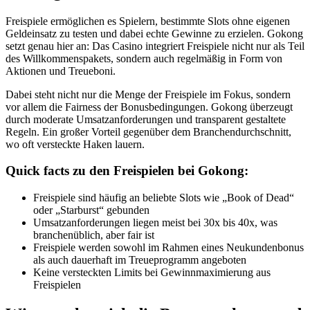
Freispiele ermöglichen es Spielern, bestimmte Slots ohne eigenen
Geldeinsatz zu testen und dabei echte Gewinne zu erzielen. Gokong
setzt genau hier an: Das Casino integriert Freispiele nicht nur als Teil
des Willkommenspakets, sondern auch regelmäßig in Form von
Aktionen und Treueboni.
Dabei steht nicht nur die Menge der Freispiele im Fokus, sondern
vor allem die Fairness der Bonusbedingungen. Gokong überzeugt
durch moderate Umsatzanforderungen und transparent gestaltete
Regeln. Ein großer Vorteil gegenüber dem Branchendurchschnitt,
wo oft versteckte Haken lauern.
Quick facts zu den Freispielen bei Gokong:
Freispiele sind häufig an beliebte Slots wie „Book of Dead“
oder „Starburst“ gebunden
Umsatzanforderungen liegen meist bei 30x bis 40x, was
branchenüblich, aber fair ist
Freispiele werden sowohl im Rahmen eines Neukundenbonus
als auch dauerhaft im Treueprogramm angeboten
Keine versteckten Limits bei Gewinnmaximierung aus
Freispielen