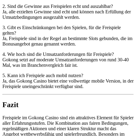
2. Sind die Gewinne aus Freispielen echt und auszahlbar?
Ja, alle erzielten Gewinne sind echt und können nach Erfüllung der
Umsatzbedingungen ausgezahlt werden.
3. Gibt es Einschränkungen bei den Spielen, für die Freispiele
gelten?
Ja, Freispiele sind in der Regel an bestimmte Slots gebunden, die im
Bonusangebot genau genannt werden.
4. Wie hoch sind die Umsatzanforderungen für Freispiele?
Gokong setzt auf moderate Umsatzanforderungen von rund 30-40
Mal, was im Branchenvergleich fair ist.
5. Kann ich Freispiele auch mobil nutzen?
Ja, das Gokong Casino bietet eine vollwertige mobile Version, in der
Freispiele uneingeschränkt verfügbar sind.
Fazit
Freispiele im Gokong Casino sind ein attraktives Element für Spieler
aller Erfahrungsstufen. Die Kombination aus fairen Bedingungen,
regelmäßigen Aktionen und einer klaren Struktur macht das
Angebot wettbewerbsfähig und spielerfreundlich. Besonders im