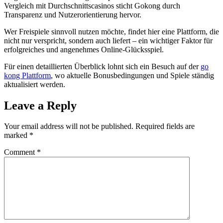
Vergleich mit Durchschnittscasinos sticht Gokong durch
Transparenz und Nutzerorientierung hervor.
Wer Freispiele sinnvoll nutzen möchte, findet hier eine Plattform, die
nicht nur verspricht, sondern auch liefert – ein wichtiger Faktor für
erfolgreiches und angenehmes Online-Glücksspiel.
Für einen detaillierten Überblick lohnt sich ein Besuch auf der
go
kong Plattform
, wo aktuelle Bonusbedingungen und Spiele ständig
aktualisiert werden.
Leave a Reply
Your email address will not be published.
Required fields are
marked
*
Comment
*