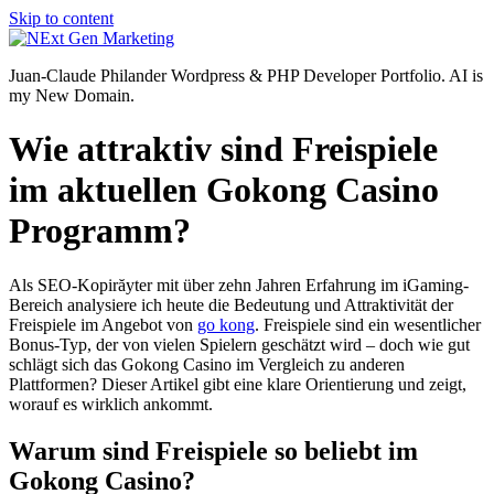
Skip to content
Juan-Claude Philander Wordpress & PHP Developer Portfolio. AI is
my New Domain.
Wie attraktiv sind Freispiele
im aktuellen Gokong Casino
Programm?
Als SEO-Kopirăyter mit über zehn Jahren Erfahrung im iGaming-
Bereich analysiere ich heute die Bedeutung und Attraktivität der
Freispiele im Angebot von
go kong
. Freispiele sind ein wesentlicher
Bonus-Typ, der von vielen Spielern geschätzt wird – doch wie gut
schlägt sich das Gokong Casino im Vergleich zu anderen
Plattformen? Dieser Artikel gibt eine klare Orientierung und zeigt,
worauf es wirklich ankommt.
Warum sind Freispiele so beliebt im
Gokong Casino?