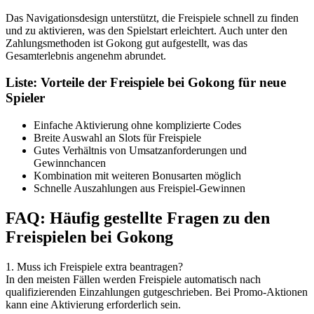
Das Navigationsdesign unterstützt, die Freispiele schnell zu finden
und zu aktivieren, was den Spielstart erleichtert. Auch unter den
Zahlungsmethoden ist Gokong gut aufgestellt, was das
Gesamterlebnis angenehm abrundet.
Liste: Vorteile der Freispiele bei Gokong für neue
Spieler
Einfache Aktivierung ohne komplizierte Codes
Breite Auswahl an Slots für Freispiele
Gutes Verhältnis von Umsatzanforderungen und
Gewinnchancen
Kombination mit weiteren Bonusarten möglich
Schnelle Auszahlungen aus Freispiel-Gewinnen
FAQ: Häufig gestellte Fragen zu den
Freispielen bei Gokong
1. Muss ich Freispiele extra beantragen?
In den meisten Fällen werden Freispiele automatisch nach
qualifizierenden Einzahlungen gutgeschrieben. Bei Promo-Aktionen
kann eine Aktivierung erforderlich sein.