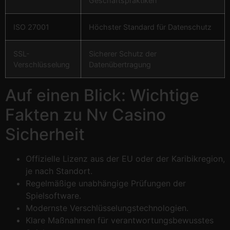
Geschäftspraktiken
ISO 27001
Höchster Standard für Datenschutz
SSL-
Sicherer Schutz der
Verschlüsselung
Datenübertragung
Auf einen Blick: Wichtige
Fakten zu Nv Casino
Sicherheit
Offizielle Lizenz aus der EU oder der Karibikregion,
je nach Standort.
Regelmäßige unabhängige Prüfungen der
Spielsoftware.
Modernste Verschlüsselungstechnologien.
Klare Maßnahmen für verantwortungsbewusstes