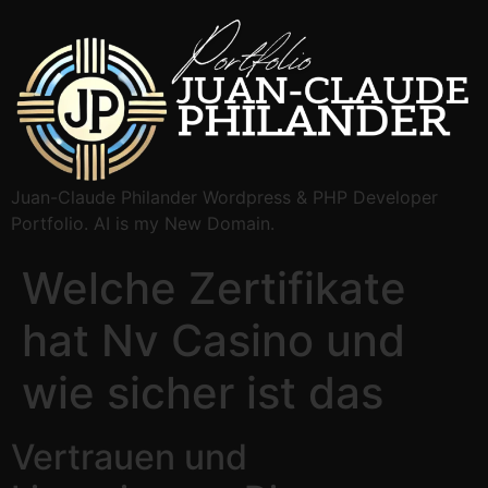
Juan-Claude Philander Wordpress & PHP Developer
Portfolio. AI is my New Domain.
Welche Zertifikate
hat Nv Casino und
wie sicher ist das
Vertrauen und