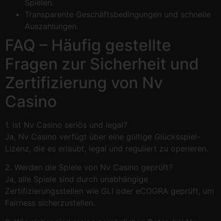
Spielen.
Transparente Geschäftsbedingungen und schnelle
Auszahlungen.
FAQ – Häufig gestellte
Fragen zur Sicherheit und
Zertifizierung von Nv
Casino
1. Ist Nv Casino seriös und legal?
Ja, Nv Casino verfügt über eine gültige Glücksspiel-
Lizenz, die es erlaubt, legal und reguliert zu operieren.
2. Werden die Spiele von Nv Casino geprüft?
Ja, alle Spiele sind durch unabhängige
Zertifizierungsstellen wie GLI oder eCOGRA geprüft, um
Fairness sicherzustellen.