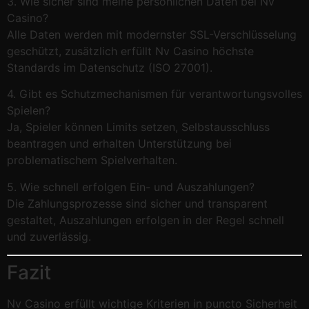
3. Wie sicher sind meine persönlichen Daten bei Nv
Casino?
Alle Daten werden mit modernster SSL-Verschlüsselung
geschützt, zusätzlich erfüllt Nv Casino höchste
Standards im Datenschutz (ISO 27001).
4. Gibt es Schutzmechanismen für verantwortungsvolles
Spielen?
Ja, Spieler können Limits setzen, Selbstausschluss
beantragen und erhalten Unterstützung bei
problematischem Spielverhalten.
5. Wie schnell erfolgen Ein- und Auszahlungen?
Die Zahlungsprozesse sind sicher und transparent
gestaltet, Auszahlungen erfolgen in der Regel schnell
und zuverlässig.
Fazit
Nv Casino erfüllt wichtige Kriterien in puncto Sicherheit