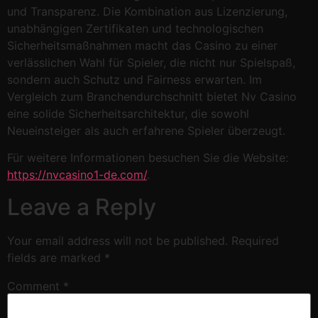
und Transparenz. Die Kombination aus Lizenzierung,
unabhängigen Zertifikaten und technologischen
Sicherheitsmaßnahmen macht das Casino zu einer
verlässlichen Wahl für Spieler, die nicht nur Spielspaß,
sondern auch Schutz und Fairness erwarten. Im
Vergleich zum Branchendurchschnitt bietet Nv Casino
eine solide Sicherheitsarchitektur, die sowohl
Neueinsteiger als auch erfahrene Spieler überzeugt.
Für weitere Informationen besuchen Sie die Website:
https://nvcasino1-de.com/
.
Leave a Reply
Your email address will not be published.
Required
fields are marked
*
Comment
*