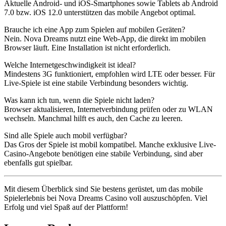
Aktuelle Android- und iOS-Smartphones sowie Tablets ab Android
7.0 bzw. iOS 12.0 unterstützen das mobile Angebot optimal.
Brauche ich eine App zum Spielen auf mobilen Geräten?
Nein. Nova Dreams nutzt eine Web-App, die direkt im mobilen
Browser läuft. Eine Installation ist nicht erforderlich.
Welche Internetgeschwindigkeit ist ideal?
Mindestens 3G funktioniert, empfohlen wird LTE oder besser. Für
Live-Spiele ist eine stabile Verbindung besonders wichtig.
Was kann ich tun, wenn die Spiele nicht laden?
Browser aktualisieren, Internetverbindung prüfen oder zu WLAN
wechseln. Manchmal hilft es auch, den Cache zu leeren.
Sind alle Spiele auch mobil verfügbar?
Das Gros der Spiele ist mobil kompatibel. Manche exklusive Live-
Casino-Angebote benötigen eine stabile Verbindung, sind aber
ebenfalls gut spielbar.
Mit diesem Überblick sind Sie bestens gerüstet, um das mobile
Spielerlebnis bei Nova Dreams Casino voll auszuschöpfen. Viel
Erfolg und viel Spaß auf der Plattform!