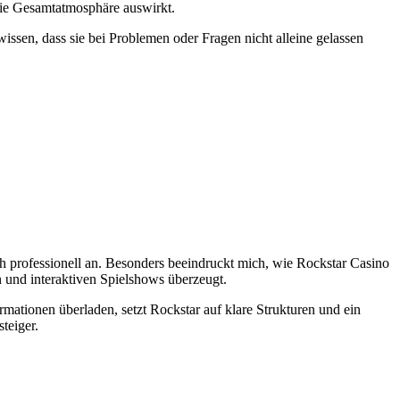
 die Gesamtatmosphäre auswirkt.
issen, dass sie bei Problemen oder Fragen nicht alleine gelassen
ch professionell an. Besonders beeindruckt mich, wie Rockstar Casino
 und interaktiven Spielshows überzeugt.
mationen überladen, setzt Rockstar auf klare Strukturen und ein
steiger.