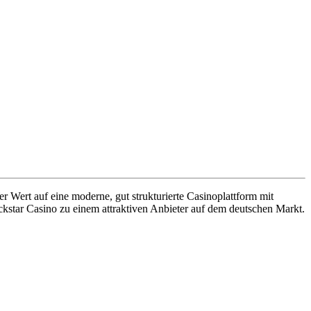
r Wert auf eine moderne, gut strukturierte Casinoplattform mit
ckstar Casino zu einem attraktiven Anbieter auf dem deutschen Markt.