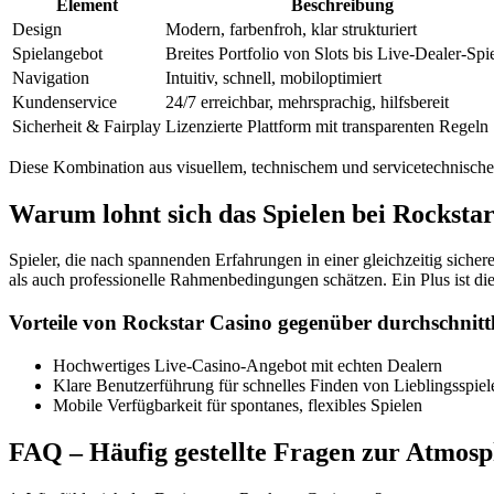
Element
Beschreibung
Design
Modern, farbenfroh, klar strukturiert
Spielangebot
Breites Portfolio von Slots bis Live-Dealer-Spi
Navigation
Intuitiv, schnell, mobiloptimiert
Kundenservice
24/7 erreichbar, mehrsprachig, hilfsbereit
Sicherheit & Fairplay
Lizenzierte Plattform mit transparenten Regeln
Diese Kombination aus visuellem, technischem und servicetechnische
Warum lohnt sich das Spielen bei Rocksta
Spieler, die nach spannenden Erfahrungen in einer gleichzeitig sich
als auch professionelle Rahmenbedingungen schätzen. Ein Plus ist d
Vorteile von Rockstar Casino gegenüber durchschnitt
Hochwertiges Live-Casino-Angebot mit echten Dealern
Klare Benutzerführung für schnelles Finden von Lieblingsspiel
Mobile Verfügbarkeit für spontanes, flexibles Spielen
FAQ – Häufig gestellte Fragen zur Atmosp