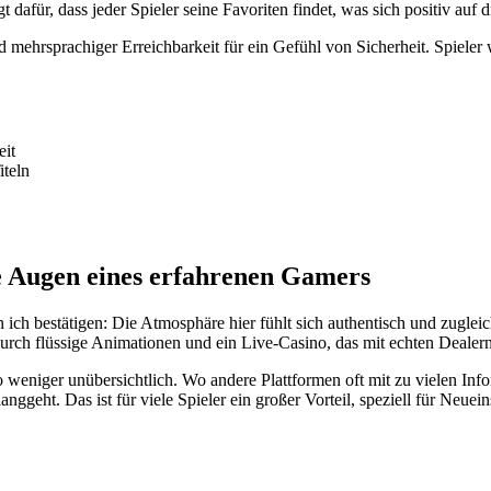
 dafür, dass jeder Spieler seine Favoriten findet, was sich positiv auf
 mehrsprachiger Erreichbarkeit für ein Gefühl von Sicherheit. Spieler w
eit
iteln
ie Augen eines erfahrenen Gamers
ich bestätigen: Die Atmosphäre hier fühlt sich authentisch und zuglei
urch flüssige Animationen und ein Live-Casino, das mit echten Dealern
weniger unübersichtlich. Wo andere Plattformen oft mit zu vielen Infor
nggeht. Das ist für viele Spieler ein großer Vorteil, speziell für Neuein