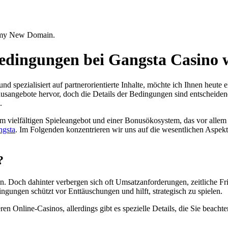
s my New Domain.
edingungen bei Gangsta Casino 
d spezialisiert auf partnerorientierte Inhalte, möchte ich Ihnen heut
onusangebote hervor, doch die Details der Bedingungen sind entscheid
.
em vielfältigen Spieleangebot und einer Bonusökosystem, das vor allem
ngsta
. Im Folgenden konzentrieren wir uns auf die wesentlichen Aspekt
?
. Doch dahinter verbergen sich oft Umsatzanforderungen, zeitliche Fri
gungen schützt vor Enttäuschungen und hilft, strategisch zu spielen.
n Online-Casinos, allerdings gibt es spezielle Details, die Sie beach