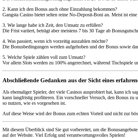
2. Kann ich den Bonus auch ohne Einzahlung bekommen?
Gangsta Casino bietet selten reine No-Deposit-Boni an. Meist ist eine
3. Wie lange habe ich Zeit, den Umsatz zu erfüllen?
Die Frist variiert, beträgt aber meistens 7 bis 30 Tage ab Bonusgutschr
4. Was passiert, wenn ich vorzeitig auszahlen möchte?
Die Bonusbedingungen werden aufgehoben und der Bonus sowie darau
5. Welche Spiele zählen voll zum Umsatz?
Vor allem Slots werden zu 100% angerechnet, während Tischspiele un
Abschließende Gedanken aus der Sicht eines erfahren
Als ehemaliger Spieler, der viele Casinos ausprobiert hat, kann ich s
kann langfristig profitieren. Ein vorschneller Versuch, den Bonus z
so nutzen, wie es vorgesehen ist.
Auf diese Weise wird der Bonus zum echten Vorteil und nicht zur bö
Mit diesem Überblick sind Sie gut vorbereitet, um die Bonusangebote 
auf der Website. Viel Erfolg und verantwortungsvolles Spielen!