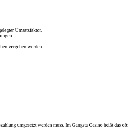
gelegter Umsatzfaktor.
rungen.
haben vergeben werden.
szahlung umgesetzt werden muss. Im Gangsta Casino heißt das oft: