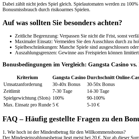
Dabei zählt nicht jedes Spiel gleich. Spielautomaten werden zu 100
Bonusmissbrauch durch risikoarmes Spielen.
Auf was sollten Sie besonders achten?
Zeitliche Begrenzung: Verpassen Sie nicht die Frist, sonst verf
Maximaler Einsatz: Vermeiden Sie den Ausschluss durch zu ho
Spielbeschränkungen: Manche Spiele sind ausgeschlossen oder
Auszahlungsgrenzen: Gewinne aus Freispielen können limitiert 
Bonusbedingungen im Vergleich: Gangsta Casino vs
Kriterium
Gangsta Casino
Durchschnitt Online-Ca
Umsatzanforderung
30-40x Bonus
30-50x Bonus
Zeitlimit
7-30 Tage
14-30 Tage
Spielgewichtung (Slots)
100%
90-100%
Max. Einsatz pro Runde
5 €
5-10 €
FAQ – Häufig gestellte Fragen zu den Bon
1. Wie hoch ist der Mindestbetrag für den Willkommensbonus?
Der Mindesteinzahlungsbetrag liegt meist bei 20 €. Nur ab dieser Su