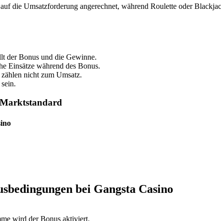
% auf die Umsatzforderung angerechnet, während Roulette oder Blackja
ällt der Bonus und die Gewinne.
he Einsätze während des Bonus.
 zählen nicht zum Umsatz.
sein.
. Marktstandard
sino
usbedingungen bei Gangsta Casino
mme wird der Bonus aktiviert.