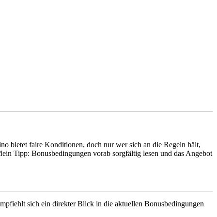
no bietet faire Konditionen, doch nur wer sich an die Regeln hält,
. Mein Tipp: Bonusbedingungen vorab sorgfältig lesen und das Angebot
mpfiehlt sich ein direkter Blick in die aktuellen Bonusbedingungen