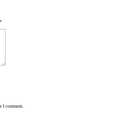
*
me I comment.