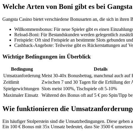
Welche Arten von Boni gibt es bei Gangst
Gangsta Casino bietet verschiedene Bonusarten an, die sich in ihren
Willkommensbonus: Für neue Spieler gibt es einen Einzahlungsb
Reload-Boni: Für Bestandskunden werden gelegentlich zusätzl
Freispiele: Oft sind Freispiele an bestimmte Slots gebunden un
Cashback-Angebote: Teilweise gibt es Rückerstattungen auf Ver
Wichtige Bedingungen im Überblick
Bedingung
Details
Umsatzanforderung
Meist 30-40x Bonusbetrag, manchmal auch auf 
Zeitlimit
Zwischen 7 und 30 Tagen für die Erfüllung der
Spielgewichtungen
Slots meist 100%, Tischspiele oft 5-10%
Maximaler Einsatz
Während des Bonus oft auf 5 € pro Spin/Tipp be
Wie funktionieren die Umsatzanforderung
Ein häufiger Stolperstein sind die Umsatzbedingungen. Diese geben 
Ein 100 € Bonus mit 35x Umsatz bedeutet, dass Sie 3500 € umsetzen