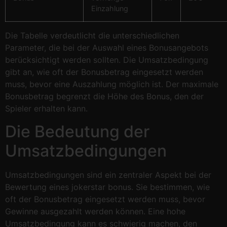
Einzahlung
Die Tabelle verdeutlicht die unterschiedlichen
Parameter, die bei der Auswahl eines Bonusangebots
berücksichtigt werden sollten. Die Umsatzbedingung
gibt an, wie oft der Bonusbetrag eingesetzt werden
muss, bevor eine Auszahlung möglich ist. Der maximale
Bonusbetrag begrenzt die Höhe des Bonus, den der
Spieler erhalten kann.
Die Bedeutung der
Umsatzbedingungen
Umsatzbedingungen sind ein zentraler Aspekt bei der
Bewertung eines jokerstar bonus. Sie bestimmen, wie
oft der Bonusbetrag eingesetzt werden muss, bevor
Gewinne ausgezahlt werden können. Eine hohe
Umsatzbedingung kann es schwierig machen, den