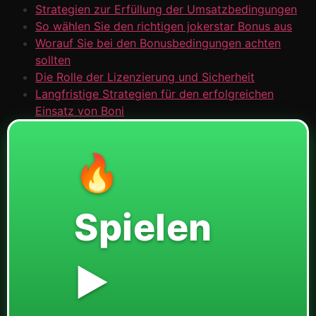
Strategien zur Erfüllung der Umsatzbedingungen
So wählen Sie den richtigen jokerstar Bonus aus
Worauf Sie bei den Bonusbedingungen achten
sollten
Die Rolle der Lizenzierung und Sicherheit
Langfristige Strategien für den erfolgreichen
Einsatz von Boni
🔥
Spielen
▶️