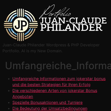
Juan-Claude Philander Wordpress & PHP Developer
Portfolio. AI is my New Domain.
Umfangreiche_Informa
Umfangreiche Informationen zum jokerstar bonus
und die besten Strategien für Ihren Erfolg
Die verschiedenen Arten von jokerstar Bonus
Angeboten
Spezielle Bonusaktionen und Turniere
Die Bedeutung der Umsatzbedingungen