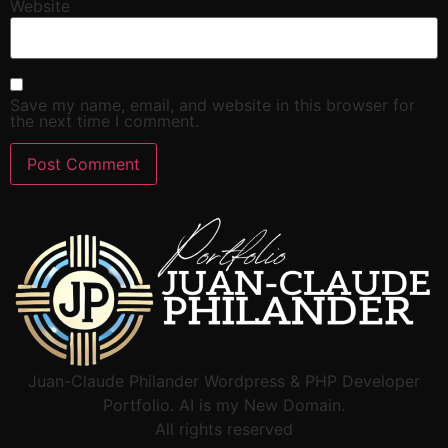
Website
Save my name, email, and website in this browser for
the next time I comment.
Juan-Claude Philander Wordpress & PHP Developer
Portfolio. AI is my New Domain.
All rights reserved