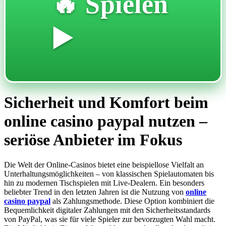
🔥 Spielen
▶️
Sicherheit und Komfort beim
online casino paypal nutzen –
seriöse Anbieter im Fokus
Die Welt der Online-Casinos bietet eine beispiellose Vielfalt an
Unterhaltungsmöglichkeiten – von klassischen Spielautomaten bis
hin zu modernen Tischspielen mit Live-Dealern. Ein besonders
beliebter Trend in den letzten Jahren ist die Nutzung von
online
casino paypal
als Zahlungsmethode. Diese Option kombiniert die
Bequemlichkeit digitaler Zahlungen mit den Sicherheitsstandards
von PayPal, was sie für viele Spieler zur bevorzugten Wahl macht.