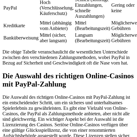
Hoch
Einzahlungen,
Gering oder
PayPal
(Verschlüsselung,
schnelle
keine
Käuferschutz)
Auszahlungen)
Mittel (abhängig
Mittel
Möglicherwe
Kreditkarte
vom Anbieter)
(Bearbeitungszeit)
Gebühren
Mittel (sicher,
Langsam
Möglicherwe
Banküberweisung
aber langsam)
(Bearbeitungszeit)
Gebühren
Die obige Tabelle veranschaulicht die wesentlichen Unterschiede
zwischen den verschiedenen Zahlungsmethoden, wobei PayPal in
Bezug auf Sicherheit und Geschwindigkeit oft die Nase vorn hat.
Die Auswahl des richtigen Online-Casinos
mit PayPal-Zahlung
Die Auswahl des richtigen Online-Casinos mit PayPal-Zahlung ist
ein entscheidender Schritt, um ein sicheres und unterhaltsames
Spielerlebnis zu gewährleisten. Es gibt eine Vielzahl von Online-
Casinos, die PayPal als Zahlungsmethode anbieten, aber nicht alle
sind gleichwertig. Ein wichtiger Aspekt bei der Auswahl ist die
Lizenzierung des Casinos. Seriöse Online-Casinos verfügen über
eine gültige Glücksspiellizenz, die von einer renommierten
Aufsichtsbehörde ausgestellt wurde. Diese Lizenzen stellen sicher,