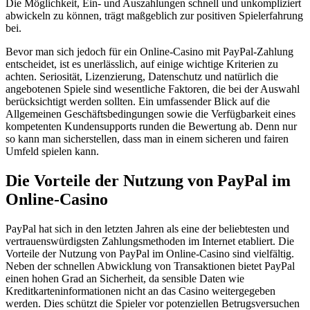
Die Möglichkeit, Ein- und Auszahlungen schnell und unkompliziert
abwickeln zu können, trägt maßgeblich zur positiven Spielerfahrung
bei.
Bevor man sich jedoch für ein Online-Casino mit PayPal-Zahlung
entscheidet, ist es unerlässlich, auf einige wichtige Kriterien zu
achten. Seriosität, Lizenzierung, Datenschutz und natürlich die
angebotenen Spiele sind wesentliche Faktoren, die bei der Auswahl
berücksichtigt werden sollten. Ein umfassender Blick auf die
Allgemeinen Geschäftsbedingungen sowie die Verfügbarkeit eines
kompetenten Kundensupports runden die Bewertung ab. Denn nur
so kann man sicherstellen, dass man in einem sicheren und fairen
Umfeld spielen kann.
Die Vorteile der Nutzung von PayPal im
Online-Casino
PayPal hat sich in den letzten Jahren als eine der beliebtesten und
vertrauenswürdigsten Zahlungsmethoden im Internet etabliert. Die
Vorteile der Nutzung von PayPal im Online-Casino sind vielfältig.
Neben der schnellen Abwicklung von Transaktionen bietet PayPal
einen hohen Grad an Sicherheit, da sensible Daten wie
Kreditkarteninformationen nicht an das Casino weitergegeben
werden. Dies schützt die Spieler vor potenziellen Betrugsversuchen