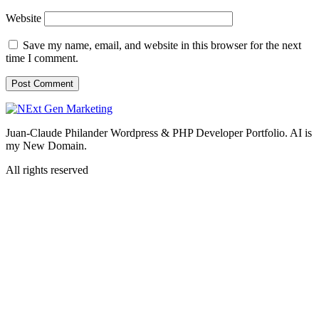
Website
Save my name, email, and website in this browser for the next
time I comment.
Juan-Claude Philander Wordpress & PHP Developer Portfolio. AI is
my New Domain.
All rights reserved