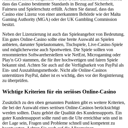
dass das Casino bestimmte Standards in Bezug auf Sicherheit,
Fairness und Spielerschutz erfüllt. Achten Sie darauf, dass das
Casino eine Lizenz von einer anerkannten Behörde wie der Malta
Gaming Authority (MGA) oder der UK Gambling Commission
besitzt.
Neben der Lizenzierung ist auch das Spieleangebot von Bedeutung.
Ein gutes Online-Casino sollte eine breite Auswahl an Spielen
anbieten, darunter Spielautomaten, Tischspiele, Live-Casino-Spiele
und möglicherweise auch Sportwetten. Die Spiele sollten von
renommierten Softwareherstellern wie NetEnt, Microgaming oder
Play'n GO stammen, die für ihre hochwertigen und fairen Spiele
bekannt sind. Achten Sie auch auf die Verfügbarkeit von PayPal als
Ein- und Auszahlungsmethode. Nicht alle Online-Casinos
unterstützen PayPal, daher ist es wichtig, dies vor der Registrierung
zu überprüfen.
Wichtige Kriterien für ein seriöses Online-Casino
Zusätzlich zu den oben genannten Punkten gibt es weitere Kriterien,
die bei der Auswahl eines seriösen Online-Casinos berücksichtigt
werden sollten. Dazu gehört die Qualität des Kundensupports. Ein
guter Kundensupport sollte rund um die Uhr erreichbar sein und in
der Lage sein, Fragen und Probleme schnell und kompetent zu