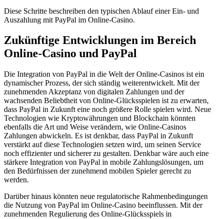
Diese Schritte beschreiben den typischen Ablauf einer Ein- und
Auszahlung mit PayPal im Online-Casino.
Zukünftige Entwicklungen im Bereich
Online-Casino und PayPal
Die Integration von PayPal in die Welt der Online-Casinos ist ein
dynamischer Prozess, der sich ständig weiterentwickelt. Mit der
zunehmenden Akzeptanz von digitalen Zahlungen und der
wachsenden Beliebtheit von Online-Glücksspielen ist zu erwarten,
dass PayPal in Zukunft eine noch größere Rolle spielen wird. Neue
Technologien wie Kryptowährungen und Blockchain könnten
ebenfalls die Art und Weise verändern, wie Online-Casinos
Zahlungen abwickeln. Es ist denkbar, dass PayPal in Zukunft
verstärkt auf diese Technologien setzen wird, um seinen Service
noch effizienter und sicherer zu gestalten. Denkbar wäre auch eine
stärkere Integration von PayPal in mobile Zahlungslösungen, um
den Bedürfnissen der zunehmend mobilen Spieler gerecht zu
werden.
Darüber hinaus könnten neue regulatorische Rahmenbedingungen
die Nutzung von PayPal im Online-Casino beeinflussen. Mit der
zunehmenden Regulierung des Online-Glücksspiels in