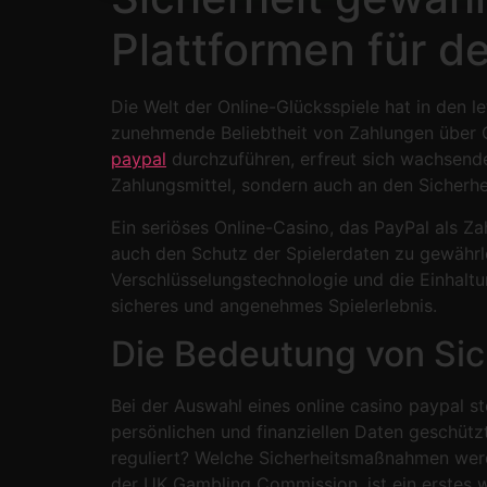
Plattformen für d
Die Welt der Online-Glücksspiele hat in den l
zunehmende Beliebtheit von Zahlungen über O
paypal
durchzuführen, erfreut sich wachsender
Zahlungsmittel, sondern auch an den Sicherhe
Ein seriöses Online-Casino, das PayPal als Za
auch den Schutz der Spielerdaten zu gewährle
Verschlüsselungstechnologie und die Einhaltun
sicheres und angenehmes Spielerlebnis.
Die Bedeutung von Sich
Bei der Auswahl eines online casino paypal st
persönlichen und finanziellen Daten geschützt
reguliert? Welche Sicherheitsmaßnahmen werd
der UK Gambling Commission, ist ein erstes w