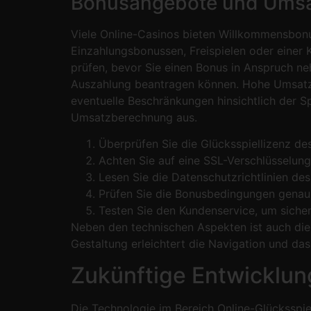
Bonusangebote und Umsa
Viele Online-Casinos bieten Willkommensbonu
Einzahlungsbonussen, Freispielen oder einer
prüfen, bevor Sie einen Bonus in Anspruch n
Auszahlung beantragen können. Hohe Umsatzb
eventuelle Beschränkungen hinsichtlich der S
Umsatzberechnung aus.
Überprüfen Sie die Glücksspiellizenz de
Achten Sie auf eine SSL-Verschlüsselu
Lesen Sie die Datenschutzrichtlinien des
Prüfen Sie die Bonusbedingungen genau
Testen Sie den Kundenservice, um sicherz
Neben den technischen Aspekten ist auch die B
Gestaltung erleichtert die Navigation und das
Zukünftige Entwicklun
Die Technologie im Bereich Online-Glücksspiel