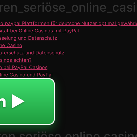
ren_seriöse_online_cas
no paypal Plattformen für deutsche Nutzer optimal gewährl
ität bei Online Casinos mit PayPal
üsselung und Datenschutz
ine Casino
äuferschutz und Datenschutz
sinos achten?
 bei PayPal Casinos
line Casino und PayPal
n ▶️
en seriöse online casin