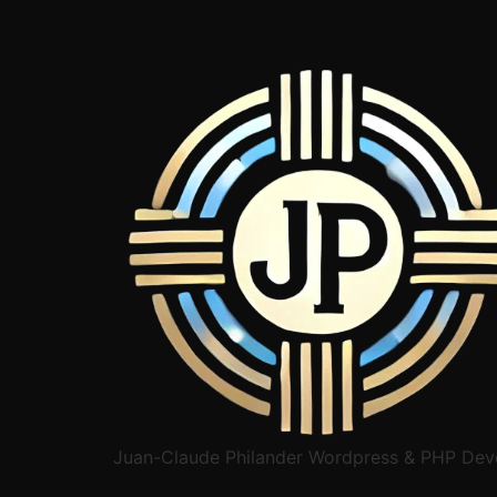
Juan-Claude Philander Wordpress & PHP Deve