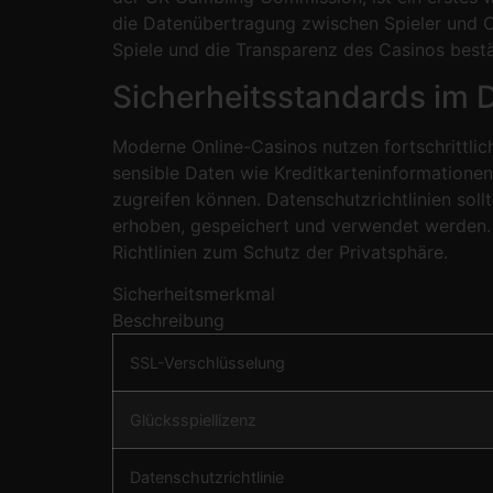
die Datenübertragung zwischen Spieler und Ca
Spiele und die Transparenz des Casinos bestä
Sicherheitsstandards im 
Moderne Online-Casinos nutzen fortschrittlic
sensible Daten wie Kreditkarteninformationen
zugreifen können. Datenschutzrichtlinien soll
erhoben, gespeichert und verwendet werden. E
Richtlinien zum Schutz der Privatsphäre.
Sicherheitsmerkmal
Beschreibung
SSL-Verschlüsselung
Glücksspiellizenz
Datenschutzrichtlinie