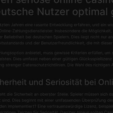
eutsche Nutzer optimal
etzten Jahren eine rasante Entwicklung erfahren, und ein wi
nline-Zahlungsdienstleister. Insbesondere die Möglichkeit
 Beliebtheit bei deutschen Spielern. Dies liegt nicht nur a
itsstandards und der Benutzerfreundlichkeit, die mit dies
hlungsoption anbietet, muss gewisse Kriterien erfüllen, um 
isten. Dies umfasst neben einer gültigen Glücksspiellizen
g strenger Datenschutzrichtlinien. Die Wahl des richtigen A
erheit und Seriosität bei Onl
eht die Sicherheit an oberster Stelle. Spieler müssen sich d
 sind. Dies beginnt mit einer umfassenden Überprüfung des 
en implementiert? Eine vertrauenswürdige Lizenz, beispie
ichtiges Zeichen für Seriosität. Darüber hinaus sollten Ca