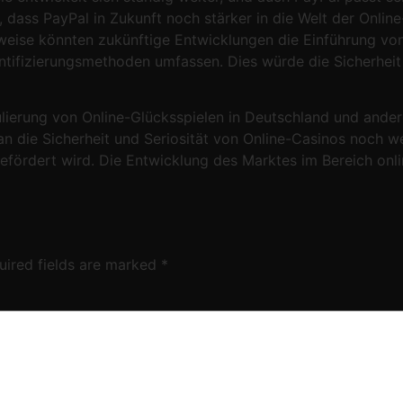
n, dass PayPal in Zukunft noch stärker in die Welt der Onlin
lsweise könnten zukünftige Entwicklungen die Einführung v
entifizierungsmethoden umfassen. Dies würde die Sicherhei
ulierung von Online-Glücksspielen in Deutschland und ande
n die Sicherheit und Seriosität von Online-Casinos noch w
fördert wird. Die Entwicklung des Marktes im Bereich onli
uired fields are marked
*