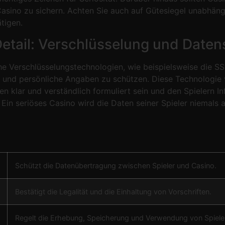
sino zu sichern. Achten Sie auch auf Gütesiegel unabhängi
tigen.
Detail: Verschlüsselung und Date
he Verschlüsselungstechnologien, wie beispielsweise die SS
 und persönliche Angaben zu schützen. Diese Technologie v
ten klar und verständlich formuliert sein und den Spielern 
in seriöses Casino wird die Daten seiner Spieler niemals a
Schützt die Datenübertragung zwischen Spieler und Casino.
Bestätigt die Legalität und die Einhaltung von Vorschriften.
Regelt die Erhebung, Speicherung und Verwendung von Spiele