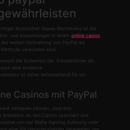
 gewährleisten
chtiger Bestandteil dieses Wachstums ist die
, Ein- und Auszahlungen in einem
online casino
n der weiten Verbreitung von PayPal als
er Methode verbunden sind.
sowohl die Sicherheit der Transaktionen als
z auch eine moderne
nbieters ist daher entscheidend für ein
ine Casinos mit PayPal
arauf verlassen können, dass ihre
Anbieters. Ist das Casino lizenziert und
lsweise von der Malta Gaming Authority oder
sinos eine SSL-Verschlüsselung verwenden, um