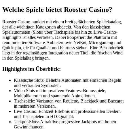
Welche Spiele bietet Rooster Casino?
Rooster Casino punktet mit einem breit gefächerten Spielekatalog,
der alle wichtigen Kategorien abdeckt. Von den klassischen
Spielautomaten (Slots) über Tischspiele bis hin zu Live-Casino-
Highlights ist alles vertreten. Dabei kooperiert die Plattform mit
renommierten Software-Anbietern wie NetEnt, Microgaming und
Quickspin, die für Qualität und Fairness stehen. Eine Besonderheit
liegt in der regelmäßigen Integration neuer Titel, die frischen Wind
in den Spielalltag bringen.
Highlights im Überblick:
Klassische Slots: Beliebte Automaten mit einfachen Regeln
und vertrauten Symbolen.
Video Slots mit innovativen Features: Bonusspiele,
Multiplikatoren und spannende Animationen.
Tischspiele: Varianten von Roulette, Blackjack und Baccarat
in mehreren Versionen.
Live-Casino: Echtzeit-Erlebnis mit professionellen Dealern
und Tischspielen in HD-Qualität.
Jackpot-Slots: Attraktive progressive Jackpots mit hohen
Gewinnchancen.