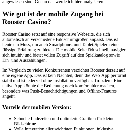
angewiesen sind. Genau das werde ich hier analysieren.
Wie gut ist der mobile Zugang bei
Rooster Casino?
Rooster Casino setzt auf eine responsive Webseite, die sich
automatisch an verschiedene Bildschirmgrößen anpasst. Das ist
heute ein Muss, um auch Smartphone- und Tablet-Spielern eine
flüssige Erfahrung zu bieten. Die mobile Seite lädt schnell, navigiert
sich intuitiv und bietet vollen Zugriff auf den Spielkatalog sowie
Ein- und Auszahlungen.
Im Vergleich zu vielen Konkurrenten verzichtet Rooster derzeit auf
eine eigene App. Das ist kein Nachteil, denn die Web-App performt
stabil und ist jederzeit ohne Installation verfügbar. Trotzdem: Eine
native App könnte die Bedienung noch komfortabler machen,
besonders was Push-Benachrichtigungen und Offline-Features
angeht.
Vorteile der mobilen Version:
Schnelle Ladezeiten und optimierte Grafiken für kleine
Bildschirme
Volle Integration aller wichtigen Funktionen, inklusive