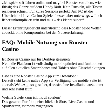
„Ich spiele seit Jahren online und mag bei Rooster vor allem, wie
flüssig das Ganze auf dem Handy läuft. Kein Ruckeln, alle Tasten
reagieren schnell. Für kurze Sessions perfekt. Am PC ist die
Übersicht bei Live-Casino-Spielen besser, aber unterwegs will ich
lieber unkompliziert rein und raus – das klappt super.“
Dieser Erfahrungsbericht unterstreicht, dass Rooster beide Welten
abdeckt, ohne Kompromisse bei der Nutzererfahrung.
FAQ: Mobile Nutzung von Rooster
Casino
Ist Rooster Casino nur für Desktop geeignet?
Nein, die Plattform ist vollständig mobil optimiert und funktioniert
auf allen aktuellen Smartphones und Tablets ohne Einschränkungen.
Gibt es eine Rooster Casino App zum Download?
Derzeit steht keine native App zur Verfügung, die mobile Seite ist
aber als Web-App so gestaltet, dass sie ohne Installation auskommt
und sehr stabil läuft.
Welche Spiele kann ich mobil spielen?
Das gesamte Portfolio, einschließlich Slots, Live-Casino und
Sportwetten, ist mobil zugänglich.