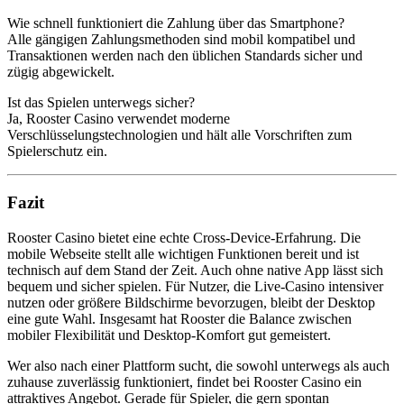
Wie schnell funktioniert die Zahlung über das Smartphone?
Alle gängigen Zahlungsmethoden sind mobil kompatibel und
Transaktionen werden nach den üblichen Standards sicher und
zügig abgewickelt.
Ist das Spielen unterwegs sicher?
Ja, Rooster Casino verwendet moderne
Verschlüsselungstechnologien und hält alle Vorschriften zum
Spielerschutz ein.
Fazit
Rooster Casino bietet eine echte Cross-Device-Erfahrung. Die
mobile Webseite stellt alle wichtigen Funktionen bereit und ist
technisch auf dem Stand der Zeit. Auch ohne native App lässt sich
bequem und sicher spielen. Für Nutzer, die Live-Casino intensiver
nutzen oder größere Bildschirme bevorzugen, bleibt der Desktop
eine gute Wahl. Insgesamt hat Rooster die Balance zwischen
mobiler Flexibilität und Desktop-Komfort gut gemeistert.
Wer also nach einer Plattform sucht, die sowohl unterwegs als auch
zuhause zuverlässig funktioniert, findet bei Rooster Casino ein
attraktives Angebot. Gerade für Spieler, die gern spontan