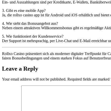
Ein- und Auszahlungen sind per Kreditkarte, E-Wallets, Banküberwei
3. Gibt es eine mobile App?
Ja, die rollxo casino app ist für Android und iOS erhältlich und bietet
4. Wie sieht das Bonusangebot aus?
Neben einem attraktiven Willkommensbonus gibt es regelmäßige Akt
5. Wie funktioniert der Kundenservice?
Der Support ist mehrsprachig, per Live-Chat und E-Mail erreichbar un
Rollxo Casino präsentiert sich als moderner digitaler Treffpunkt für 
fairen Bonusbedingungen und einem starken Fokus auf Benutzerfreundl
Leave a Reply
Your email address will not be published.
Required fields are marked