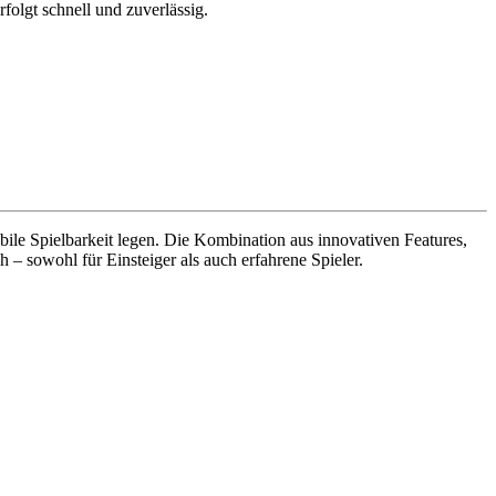
olgt schnell und zuverlässig.
mobile Spielbarkeit legen. Die Kombination aus innovativen Features,
– sowohl für Einsteiger als auch erfahrene Spieler.