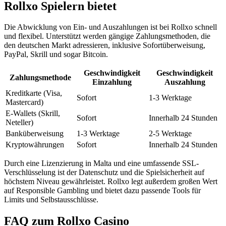
Rollxo Spielern bietet
Die Abwicklung von Ein- und Auszahlungen ist bei Rollxo schnell
und flexibel. Unterstützt werden gängige Zahlungsmethoden, die
den deutschen Markt adressieren, inklusive Sofortüberweisung,
PayPal, Skrill und sogar Bitcoin.
Geschwindigkeit
Geschwindigkeit
Zahlungsmethode
Einzahlung
Auszahlung
Kreditkarte (Visa,
Sofort
1-3 Werktage
Mastercard)
E-Wallets (Skrill,
Sofort
Innerhalb 24 Stunden
Neteller)
Banküberweisung
1-3 Werktage
2-5 Werktage
Kryptowährungen
Sofort
Innerhalb 24 Stunden
Durch eine Lizenzierung in Malta und eine umfassende SSL-
Verschlüsselung ist der Datenschutz und die Spielsicherheit auf
höchstem Niveau gewährleistet. Rollxo legt außerdem großen Wert
auf Responsible Gambling und bietet dazu passende Tools für
Limits und Selbstausschlüsse.
FAQ zum Rollxo Casino