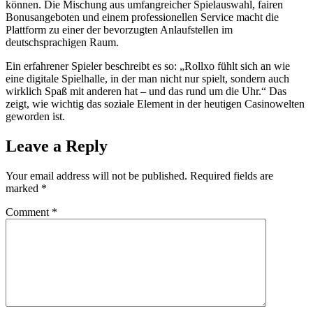
können. Die Mischung aus umfangreicher Spielauswahl, fairen
Bonusangeboten und einem professionellen Service macht die
Plattform zu einer der bevorzugten Anlaufstellen im
deutschsprachigen Raum.
Ein erfahrener Spieler beschreibt es so: „Rollxo fühlt sich an wie
eine digitale Spielhalle, in der man nicht nur spielt, sondern auch
wirklich Spaß mit anderen hat – und das rund um die Uhr.“ Das
zeigt, wie wichtig das soziale Element in der heutigen Casinowelten
geworden ist.
Leave a Reply
Your email address will not be published.
Required fields are
marked
*
Comment
*