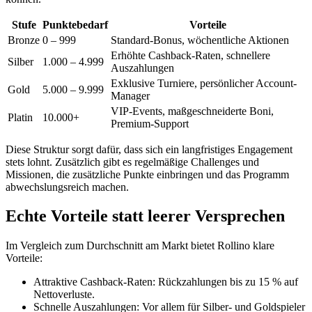
Stufe
Punktebedarf
Vorteile
Bronze
0 – 999
Standard-Bonus, wöchentliche Aktionen
Erhöhte Cashback-Raten, schnellere
Silber
1.000 – 4.999
Auszahlungen
Exklusive Turniere, persönlicher Account-
Gold
5.000 – 9.999
Manager
VIP-Events, maßgeschneiderte Boni,
Platin
10.000+
Premium-Support
Diese Struktur sorgt dafür, dass sich ein langfristiges Engagement
stets lohnt. Zusätzlich gibt es regelmäßige Challenges und
Missionen, die zusätzliche Punkte einbringen und das Programm
abwechslungsreich machen.
Echte Vorteile statt leerer Versprechen
Im Vergleich zum Durchschnitt am Markt bietet Rollino klare
Vorteile:
Attraktive Cashback-Raten: Rückzahlungen bis zu 15 % auf
Nettoverluste.
Schnelle Auszahlungen: Vor allem für Silber- und Goldspieler