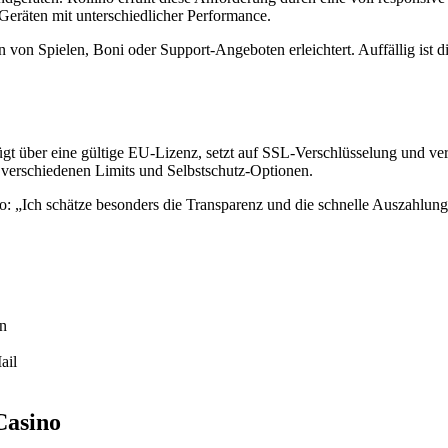
 Geräten mit unterschiedlicher Performance.
en von Spielen, Boni oder Support-Angeboten erleichtert. Auffällig ist 
erfügt über eine gültige EU-Lizenz, setzt auf SSL-Verschlüsselung und v
t verschiedenen Limits und Selbstschutz-Optionen.
so: „Ich schätze besonders die Transparenz und die schnelle Auszahlung
en
ail
Casino