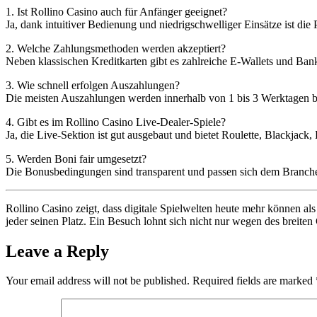
1. Ist Rollino Casino auch für Anfänger geeignet?
Ja, dank intuitiver Bedienung und niedrigschwelliger Einsätze ist die P
2. Welche Zahlungsmethoden werden akzeptiert?
Neben klassischen Kreditkarten gibt es zahlreiche E-Wallets und Ba
3. Wie schnell erfolgen Auszahlungen?
Die meisten Auszahlungen werden innerhalb von 1 bis 3 Werktagen b
4. Gibt es im Rollino Casino Live-Dealer-Spiele?
Ja, die Live-Sektion ist gut ausgebaut und bietet Roulette, Blackjack
5. Werden Boni fair umgesetzt?
Die Bonusbedingungen sind transparent und passen sich dem Branchend
Rollino Casino zeigt, dass digitale Spielwelten heute mehr können al
jeder seinen Platz. Ein Besuch lohnt sich nicht nur wegen des breiten 
Leave a Reply
Your email address will not be published.
Required fields are marked