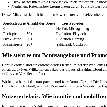
Live-Casino: Interaktive Live-Dealer-Spiele mit echter Casino
Neuheiten: Regelmäßige Ergänzungen durch Top-Provider sor
Dieser Mix entspricht nicht nur den Erwartungen von Gelegenheitssp
Spielkategorie
Anzahl der Spiele
Top-Provider
Slots
> 500
NetEnt, Microgaming
Tischspiele
50+
Evolution, Playtech
Live-Casino
30+
Evolution Gaming
Spezialspiele
20+
Yggdrasil, Quickspin
Wie steht es um Bonusangebote und Prom
Bonusaktionen sind ein entscheidendes Kriterium bei der Wahl eines C
einem attraktiven Willkommenspaket, das oft aus Einzahlungsboni und
exklusiven Vorteilen umfasst.
Wichtig ist hierbei das transparente und faire Bonus-Design: Die Um
Branchendurchschnitt, wo viele Boni mit zu strengen Vorgaben gekop
Nutzererlebnis: Wie intuitiv und mobilfreu
Heutzutage erwarten Spieler einen reibungslosen Zugang von allen End