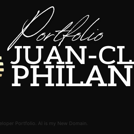
loper Portfolio. AI is my New Domain.