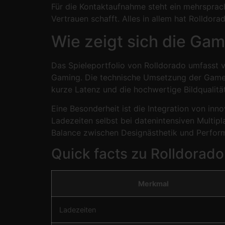
Für die Kontaktaufnahme steht ein mehrsprach
Vertrauen schafft. Alles in allem hat Rolldora
Wie zeigt sich die Ga
Das Spieleportfolio von Rolldorado umfasst v
Gaming. Die technische Umsetzung der Games 
kurze Latenz und die hochwertige Bildqualität
Eine Besonderheit ist die Integration von inn
Ladezeiten selbst bei datenintensiven Multi
Balance zwischen Designästhetik und Perfor
Quick facts zu Rolldorado
Merkmal
Ladezeiten