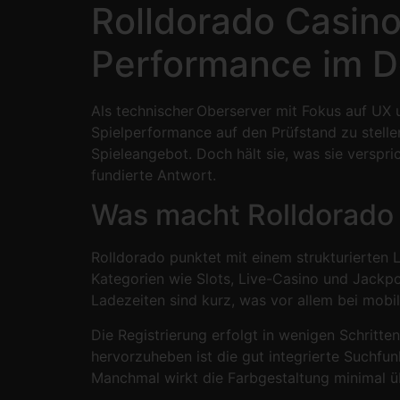
Rolldorado Casino
Performance im De
Als technischer Oberserver mit Fokus auf UX 
Spielperformance auf den Prüfstand zu stelle
Spieleangebot. Doch hält sie, was sie verspr
fundierte Antwort.
Was macht Rolldorado h
Rolldorado punktet mit einem strukturierten L
Kategorien wie Slots, Live-Casino und Jackp
Ladezeiten sind kurz, was vor allem bei mobil
Die Registrierung erfolgt in wenigen Schritte
hervorzuheben ist die gut integrierte Suchfunk
Manchmal wirkt die Farbgestaltung minimal ü