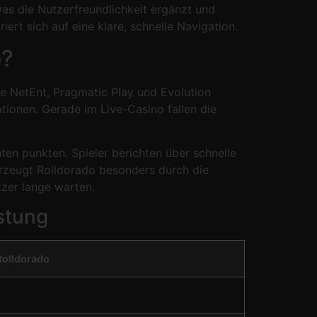
was die Nutzerfreundlichkeit ergänzt und
iert sich auf eine klare, schnelle Navigation.
o?
ie NetEnt, Pragmatic Play und Evolution
ionen. Gerade im Live-Casino fallen die
ten punkten. Spieler berichten über schnelle
erzeugt Rolldorado besonders durch die
zer lange warten.
istung
Rolldorado