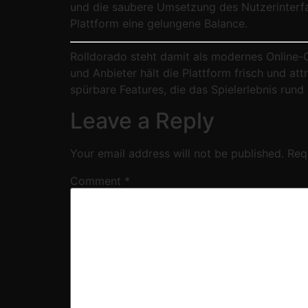
und die saubere Umsetzung des Nutzerinterfac
Plattform eine gelungene Balance.
Rolldorado steht damit als modernes Online-C
und Anbieter hält die Plattform frisch und at
spürbare Features, die das Spielerlebnis run
Leave a Reply
Your email address will not be published.
Req
Comment
*