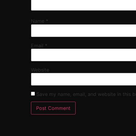
Name
*
Email
*
Website
Save my name, email, and website in this b