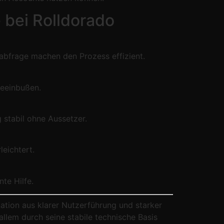
 bei Rolldorado
nabfrage machen den Prozess effizient.
ceeinbußen.
 stabil ohne Aussetzer.
leichtert.
te Hilfe.
tion aus klarer Nutzerführung und starker
lem durch seine stabile technische Basis