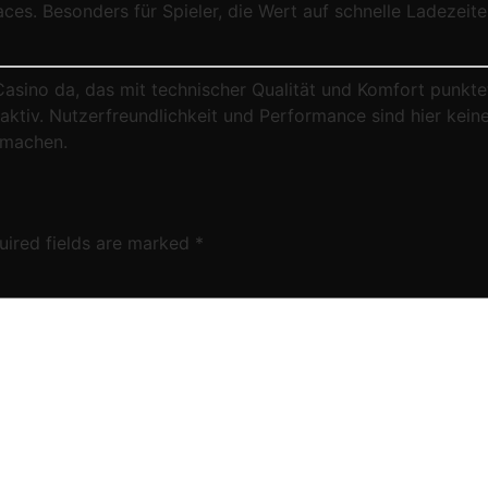
es. Besonders für Spieler, die Wert auf schnelle Ladezeite
asino da, das mit technischer Qualität und Komfort punktet
traktiv. Nutzerfreundlichkeit und Performance sind hier kei
d machen.
uired fields are marked
*