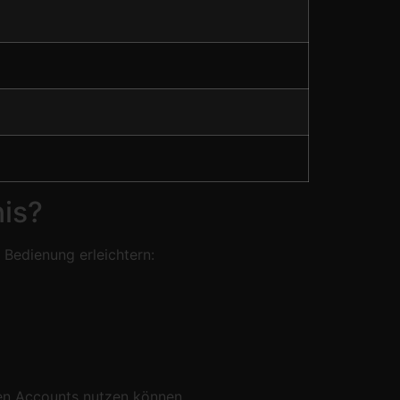
is?
 Bedienung erleichtern:
ten Accounts nutzen können.