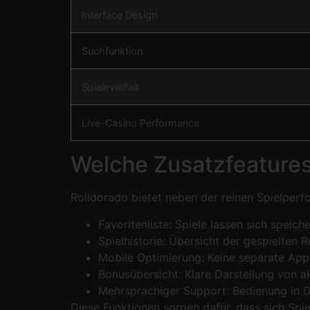
Interface Design
Suchfunktion
Spielevielfalt
Live-Casino Performance
Welche Zusatzfeatures
Rolldorado bietet neben der reinen Spielperf
Favoritenliste: Spiele lassen sich speich
Spielhistorie: Übersicht der gespielten
Mobile Optimierung: Keine separate App 
Bonusübersicht: Klare Darstellung von
Mehrsprachiger Support: Bedienung in D
Diese Funktionen sorgen dafür, dass sich Spi