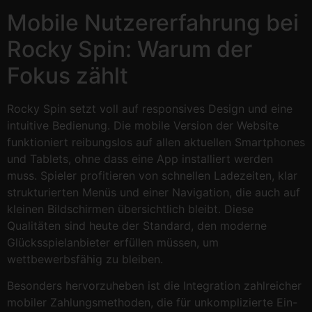
Mobile Nutzererfahrung bei
Rocky Spin: Warum der
Fokus zählt
Rocky Spin setzt voll auf responsives Design und eine
intuitive Bedienung. Die mobile Version der Website
funktioniert reibungslos auf allen aktuellen Smartphones
und Tablets, ohne dass eine App installiert werden
muss. Spieler profitieren von schnellen Ladezeiten, klar
strukturierten Menüs und einer Navigation, die auch auf
kleinen Bildschirmen übersichtlich bleibt. Diese
Qualitäten sind heute der Standard, den moderne
Glücksspielanbieter erfüllen müssen, um
wettbewerbsfähig zu bleiben.
Besonders hervorzuheben ist die Integration zahlreicher
mobiler Zahlungsmethoden, die für unkomplizierte Ein-