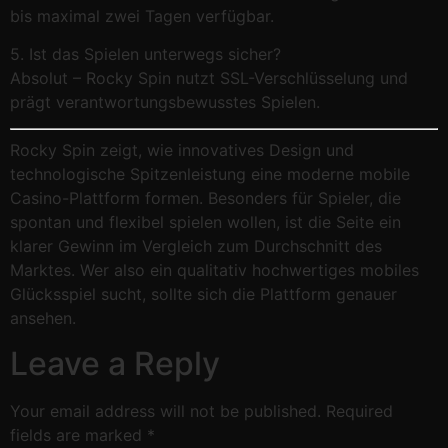
bis maximal zwei Tagen verfügbar.
5. Ist das Spielen unterwegs sicher?
Absolut – Rocky Spin nutzt SSL-Verschlüsselung und
prägt verantwortungsbewusstes Spielen.
Rocky Spin zeigt, wie innovatives Design und
technologische Spitzenleistung eine moderne mobile
Casino-Plattform formen. Besonders für Spieler, die
spontan und flexibel spielen wollen, ist die Seite ein
klarer Gewinn im Vergleich zum Durchschnitt des
Marktes. Wer also ein qualitativ hochwertiges mobiles
Glücksspiel sucht, sollte sich die Plattform genauer
ansehen.
Leave a Reply
Your email address will not be published.
Required
fields are marked
*