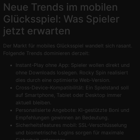
Neue Trends im mobilen
Glücksspiel: Was Spieler
jetzt erwarten
Der Markt für mobiles Glücksspiel wandelt sich rasant.
Folgende Trends dominieren derzeit:
Instant-Play ohne App: Spieler wollen direkt und
ohne Downloads loslegen. Rocky Spin realisiert
dies durch eine optimierte Web-Version.
Cross-Device-Kompatibilität: Ein Spielstand soll
auf Smartphone, Tablet oder Desktop immer
aktuell bleiben.
Personalisierte Angebote: KI-gestützte Boni und
Empfehlungen gewinnen an Bedeutung.
Sicherheitsfeatures mobil: SSL-Verschlüsselung
und biometrische Logins sorgen für maximale