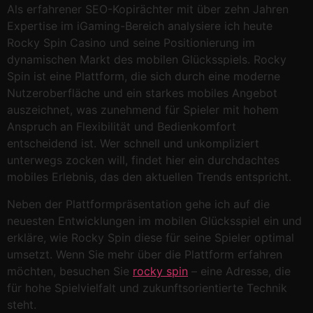
Als erfahrener SEO-Kopirächter mit über zehn Jahren
Expertise im iGaming-Bereich analysiere ich heute
Rocky Spin Casino und seine Positionierung im
dynamischen Markt des mobilen Glücksspiels. Rocky
Spin ist eine Plattform, die sich durch eine moderne
Nutzeroberfläche und ein starkes mobiles Angebot
auszeichnet, was zunehmend für Spieler mit hohem
Anspruch an Flexibilität und Bedienkomfort
entscheidend ist. Wer schnell und unkompliziert
unterwegs zocken will, findet hier ein durchdachtes
mobiles Erlebnis, das den aktuellen Trends entspricht.
Neben der Plattformpräsentation gehe ich auf die
neuesten Entwicklungen im mobilen Glücksspiel ein und
erkläre, wie Rocky Spin diese für seine Spieler optimal
umsetzt. Wenn Sie mehr über die Plattform erfahren
möchten, besuchen Sie
rocky spin
– eine Adresse, die
für hohe Spielvielfalt und zukunftsorientierte Technik
steht.