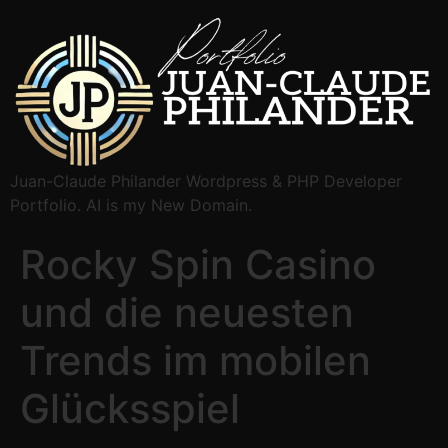
Juan-Claude Philander Wordpress & PHP Developer
Portfolio. AI is my New Domain.
Rocky Spin Casino
und die neuesten
Trends im mobilen
Glücksspiel