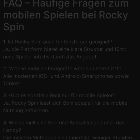
FAQ – Häufige Fragen zum
mobilen Spielen bei Rocky
Spin
1. Ist Rocky Spin auch für Einsteiger geeignet?
Ja, die Plattform bietet eine klare Struktur und führt
neue Spieler intuitiv durch das Angebot.
2. Welche mobilen Endgeräte werden unterstützt?
Alle modernen iOS- und Android-Smartphones sowie
Tablets.
3. Gibt es spezielle Boni nur für mobile Spieler?
Ja, Rocky Spin lässt sich Boni speziell für die mobile
Nutzung aktivieren.
4. Wie schnell sind Ein- und Auszahlungen über das
Handy?
Die meisten Methoden sind innerhalb weniger Stunden