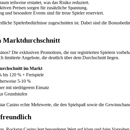
m teilweise erstattet, was das Risiko reduziert.
ktiven Preisen sorgen für zusätzliche Spannung.
und besondere Events sind für treue Spieler reserviert.
edliche Spielerbedürfnisse zugeschnitten ist. Dabei sind die Bonusbeding
m Marktdurchschnitt
nos? Die exklusiven Promotions, die nur registrierten Spielern vorbeh
ch limitierte Angebote, die deutlich über dem Durchschnitt liegen.
urchschnitt im Markt
 bis 120 % + Freispiele
cherweise 5-10 %
ner mit niedrigerem Einsatz
ur Grundstufen
ockstar Casino echte Mehrwerte, die den Spielspaß sowie die Gewinnchan
freundlich
. Rockstar Casino legt besonderen Wert auf klare und faire Vorgaben,