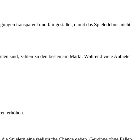
ungen transparent und fair gestaltet, damit das Spielerlebnis nicht
alten sind, zählen zu den besten am Markt. Während viele Anbieter
cen erhöhen.
 die Spielern eine realistische Chance geben, Gewinne ohne Fallen