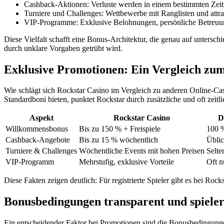
Cashback-Aktionen: Verluste werden in einem bestimmten Zeitrau
Turniere und Challenges: Wettbewerbe mit Ranglisten und attra
VIP-Programme: Exklusive Belohnungen, persönliche Betreuung 
Diese Vielfalt schafft eine Bonus-Architektur, die genau auf unterschi
durch unklare Vorgaben getrübt wird.
Exklusive Promotionen: Ein Vergleich zu
Wie schlägt sich Rockstar Casino im Vergleich zu anderen Online-Casi
Standardboni bieten, punktet Rockstar durch zusätzliche und oft zeitli
Aspekt
Rockstar Casino
D
Willkommensbonus
Bis zu 150 % + Freispiele
100 %
Cashback-Angebote
Bis zu 15 % wöchentlich
Übli
Turniere & Challenges
Wöchentliche Events mit hohen Preisen
Selte
VIP-Programm
Mehrstufig, exklusive Vorteile
Oft n
Diese Fakten zeigen deutlich: Für registrierte Spieler gibt es bei R
Bonusbedingungen transparent und spieler
Ein entscheidender Faktor bei Promotionen sind die Bonusbedingungen