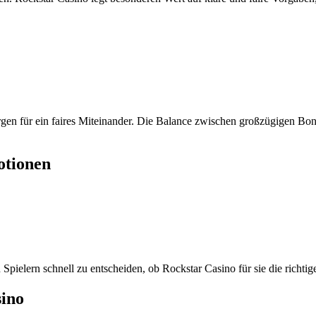
gen für ein faires Miteinander. Die Balance zwischen großzügigen Boni
otionen
ielern schnell zu entscheiden, ob Rockstar Casino für sie die richtige
sino