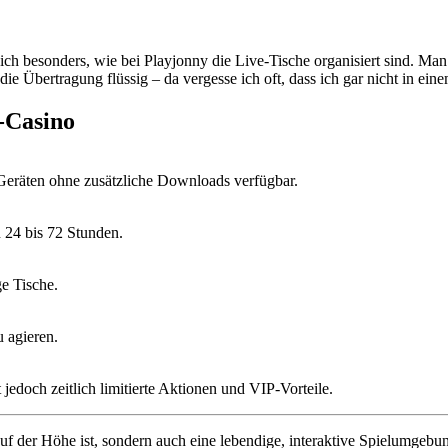
 ich besonders, wie bei Playjonny die Live-Tische organisiert sind. Man 
ie Übertragung flüssig – da vergesse ich oft, dass ich gar nicht in ein
-Casino
 Geräten ohne zusätzliche Downloads verfügbar.
 24 bis 72 Stunden.
e Tische.
u agieren.
edoch zeitlich limitierte Aktionen und VIP-Vorteile.
auf der Höhe ist, sondern auch eine lebendige, interaktive Spielumgebun