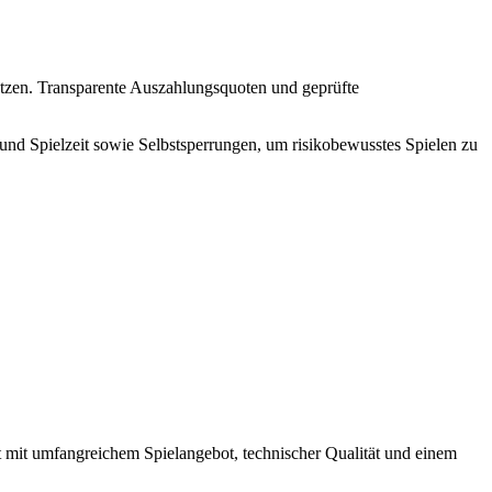
chützen. Transparente Auszahlungsquoten und geprüfte
nd Spielzeit sowie Selbstsperrungen, um risikobewusstes Spielen zu
et mit umfangreichem Spielangebot, technischer Qualität und einem