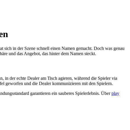
en
hat sich in der Szene schnell einen Namen gemacht. Doch was genau
sphäre und das Angebot, das hinter dem Namen steckt.
, in der echte Dealer am Tisch agieren, während die Spieler via
ürfel geworfen und die Dealer kommunizieren mit den Spielern.
indungsstandard garantieren ein sauberes Spielerlebnis. Über
play