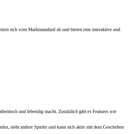
tzen sich vom Marktstandard ab und bieten eine interaktive und
thentisch und lebendig macht. Zusätzlich gibt es Features wie
bunden, sieht andere Spieler und kann sich aktiv mit dem Geschehen