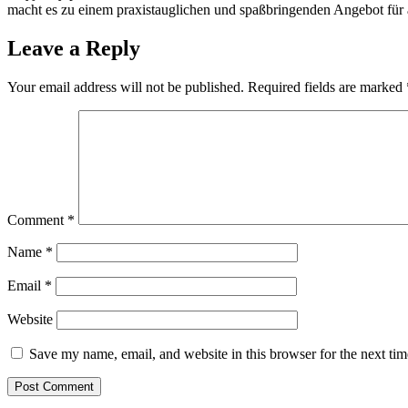
macht es zu einem praxistauglichen und spaßbringenden Angebot für a
Leave a Reply
Your email address will not be published.
Required fields are marked
Comment
*
Name
*
Email
*
Website
Save my name, email, and website in this browser for the next ti