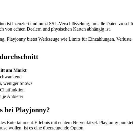
asino ist lizenziert und nutzt SSL-Verschlüsselung, um alle Daten zu s
ch von echten Dealern und physischen Karten abhängig ist.
. Playjonny bietet Werkzeuge wie Limits für Einzahlungen, Verluste u
tdurchschnitt
itt am Markt
 schwankend
er, weniger Shows
Chatfunktion
h je Anbieter
s bei Playjonny?
chtes Entertainment-Erlebnis mit echtem Nervenkitzel. Playjonny punkt
hause wollen, ist es eine überzeugende Option.