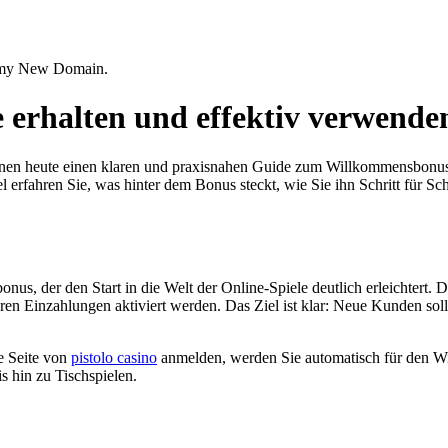
s my New Domain.
 erhalten und effektiv verwende
en heute einen klaren und praxisnahen Guide zum Willkommensbonus vo
fahren Sie, was hinter dem Bonus steckt, wie Sie ihn Schritt für Schri
nus, der den Start in die Welt der Online-Spiele deutlich erleichtert
ren Einzahlungen aktiviert werden. Das Ziel ist klar: Neue Kunden soll
le Seite von
pistolo casino
anmelden, werden Sie automatisch für den Wi
s hin zu Tischspielen.