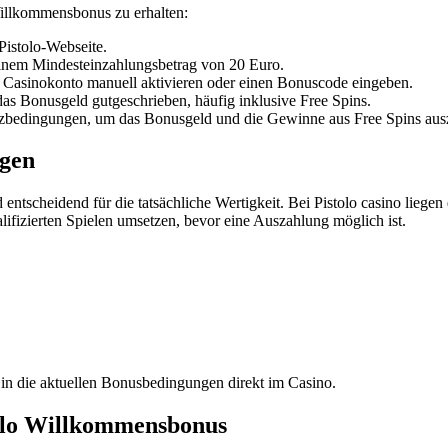
 Willkommensbonus zu erhalten:
 Pistolo-Webseite.
 einem Mindesteinzahlungsbetrag von 20 Euro.
 Casinokonto manuell aktivieren oder einen Bonuscode eingeben.
as Bonusgeld gutgeschrieben, häufig inklusive Free Spins.
tzbedingungen, um das Bonusgeld und die Gewinne aus Free Spins aus
gen
 entscheidend für die tatsächliche Wertigkeit. Bei Pistolo casino lie
ifizierten Spielen umsetzen, bevor eine Auszahlung möglich ist.
k in die aktuellen Bonusbedingungen direkt im Casino.
tolo Willkommensbonus