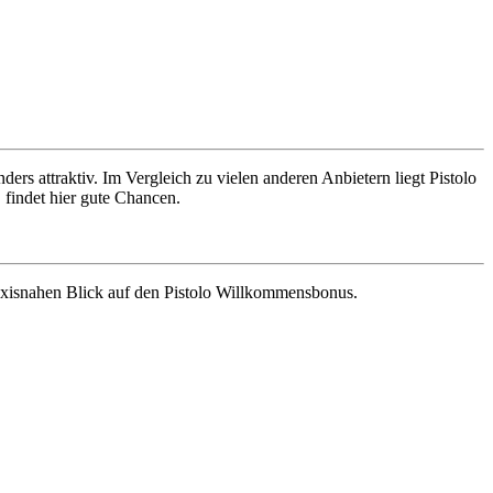
s attraktiv. Im Vergleich zu vielen anderen Anbietern liegt Pistolo
 findet hier gute Chancen.
raxisnahen Blick auf den Pistolo Willkommensbonus.