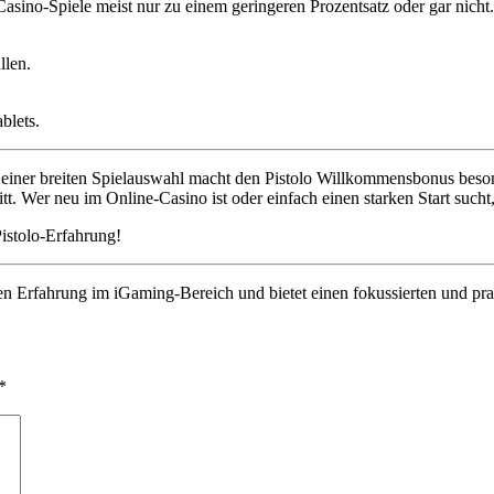
asino-Spiele meist nur zu einem geringeren Prozentsatz oder gar nicht.
llen.
blets.
iner breiten Spielauswahl macht den Pistolo Willkommensbonus besonder
 Wer neu im Online-Casino ist oder einfach einen starken Start sucht,
Pistolo-Erfahrung!
en Erfahrung im iGaming-Bereich und bietet einen fokussierten und p
*