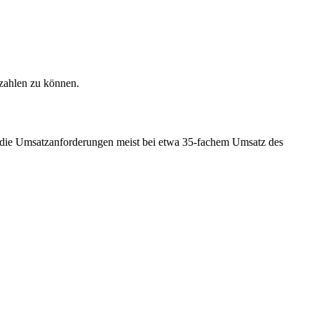
zahlen zu können.
gen die Umsatzanforderungen meist bei etwa 35-fachem Umsatz des