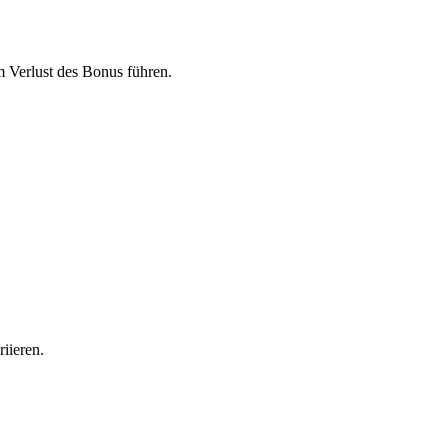
 Verlust des Bonus führen.
iieren.