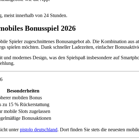
, meist innerhalb von 24 Stunden.
 mobiles Bonusspiel 2026
 mobile Spieler zugeschnittenes Bonusangebot ab. Die Kombination au
wegs spielen möchten. Dank schneller Ladezeiten, einfacher Bonusaktivi
tät und modernes Design, was den Spielspaß insbesondere auf Smartphon
fehlung.
26
Besonderheiten
herer mobilen Bonus
s zu 15 % Rückerstattung
r mobile Slots zugelassen
gelmäßige Bonusaktionen
sicht unter
pistolo deutschland
. Dort finden Sie stets die neuesten mob