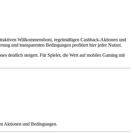
s attraktiven Willkommensboni, regelmäßigen Cashback-Aktionen und
erung und transparenten Bedingungen profitiert hier jeder Nutzer.
es deutlich steigert. Für Spieler, die Wert auf mobiles Gaming mit
ilen Aktionen und Bedingungen.