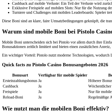
Cashback auf mobile Verluste: Ein Teil der Verluste wird zurück
Exklusive Freispiele auf mobilen Slots: Nur für die Nutzung 
Turniere und Challenges mit mobilen Leaderboards: Spieler tret
Diese Boni sind an klare, faire Umsatzbedingungen geknüpft, die tran
Warum sind mobile Boni bei Pistolo Casino
Mobile Boni unterscheiden sich bei Pistolo vor allem durch ihre Einfac
Bonusaktionen zeitlich limitiert und bieten einen zusätzlichen Anrei
Ein wichtiger Vorteil: Pistolo nutzt moderne Technologien, wodurch 
Quick facts zu Pistolo Casino Bonusangeboten 2026
Bonusart
Verfügbar für mobile Spieler
Be
Ersteinzahlungsbonus
Ja
Höherer Bonus
Cashback
Ja
Wöchentlicher
Freispiele
Ja
Nur für mobile
Reload-Boni
Ja
Regelmäßige A
Wie nutzt man die mobilen Boni effektiv?