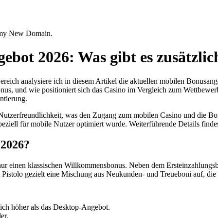
s my New Domain.
ebot 2026: Was gibt es zusätzlic
eich analysiere ich in diesem Artikel die aktuellen mobilen Bonusange
nus, und wie positioniert sich das Casino im Vergleich zum Wettbewerb
ntierung.
 Nutzerfreundlichkeit, was den Zugang zum mobilen Casino und die Bo
speziell für mobile Nutzer optimiert wurde. Weiterführende Details finde
 2026?
nur einen klassischen Willkommensbonus. Neben dem Ersteinzahlungsbo
t Pistolo gezielt eine Mischung aus Neukunden- und Treueboni auf, die
ich höher als das Desktop-Angebot.
er.