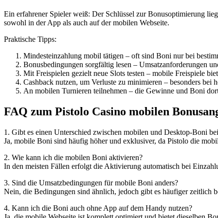
Ein erfahrener Spieler weiß: Der Schlüssel zur Bonusoptimierung liegt
sowohl in der App als auch auf der mobilen Webseite.
Praktische Tipps:
Mindesteinzahlung mobil tätigen – oft sind Boni nur bei besti
Bonusbedingungen sorgfältig lesen – Umsatzanforderungen un
Mit Freispielen gezielt neue Slots testen – mobile Freispiele bie
Cashback nutzen, um Verluste zu minimieren – besonders bei hoh
An mobilen Turnieren teilnehmen – die Gewinne und Boni dort s
FAQ zum Pistolo Casino mobilen Bonusan
1. Gibt es einen Unterschied zwischen mobilen und Desktop-Boni bei
Ja, mobile Boni sind häufig höher und exklusiver, da Pistolo die mobi
2. Wie kann ich die mobilen Boni aktivieren?
In den meisten Fällen erfolgt die Aktivierung automatisch bei Einza
3. Sind die Umsatzbedingungen für mobile Boni anders?
Nein, die Bedingungen sind ähnlich, jedoch gibt es häufiger zeitlich
4. Kann ich die Boni auch ohne App auf dem Handy nutzen?
Ja, die mobile Webseite ist komplett optimiert und bietet dieselben 