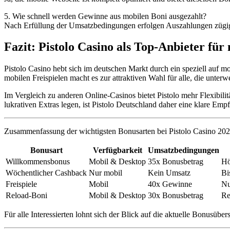
5. Wie schnell werden Gewinne aus mobilen Boni ausgezahlt?
Nach Erfüllung der Umsatzbedingungen erfolgen Auszahlungen zügig
Fazit: Pistolo Casino als Top-Anbieter für
Pistolo Casino hebt sich im deutschen Markt durch ein speziell auf
mobilen Freispielen macht es zur attraktiven Wahl für alle, die unter
Im Vergleich zu anderen Online-Casinos bietet Pistolo mehr Flexibili
lukrativen Extras legen, ist Pistolo Deutschland daher eine klare Emp
Zusammenfassung der wichtigsten Bonusarten bei Pistolo Casino 20
Bonusart
Verfügbarkeit
Umsatzbedingungen
Willkommensbonus
Mobil & Desktop
35x Bonusbetrag
Hö
Wöchentlicher Cashback
Nur mobil
Kein Umsatz
Bi
Freispiele
Mobil
40x Gewinne
Nu
Reload-Boni
Mobil & Desktop
30x Bonusbetrag
Re
Für alle Interessierten lohnt sich der Blick auf die aktuelle Bonusüber