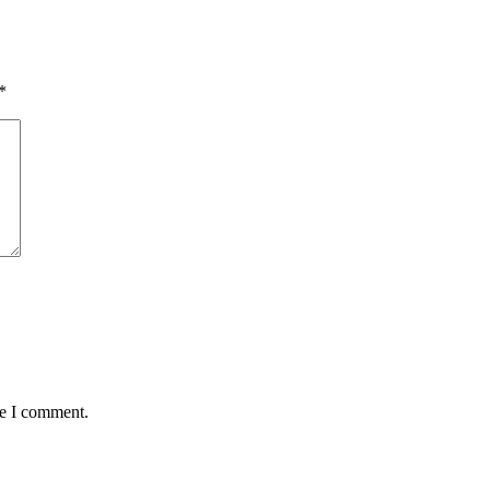
*
me I comment.