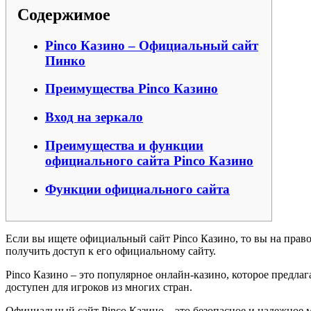
Содержимое
Pinco Казино – Официальный сайт
Пинко
Преимущества Pinco Казино
Вход на зеркало
Преимущества и функции
официального сайта Pinco Казино
Функции официального сайта
Если вы ищете официальный сайт Pinco Казино, то вы на право
получить доступ к его официальному сайту.
Pinco Казино – это популярное онлайн-казино, которое предла
доступен для игроков из многих стран.
Официальный сайт Pinco Казино – это безопасное и надежное м