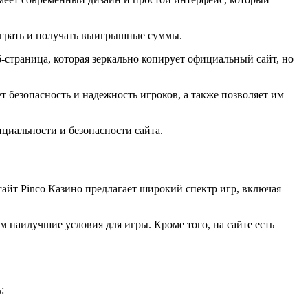
 играть и получать выигрышные суммы.
б-страница, которая зеркально копирует официальный сайт, но
т безопасность и надежность игроков, а также позволяет им
нциальности и безопасности сайта.
айт Pinco Казино предлагает широкий спектр игр, включая
ам наилучшие условия для игры. Кроме того, на сайте есть
: