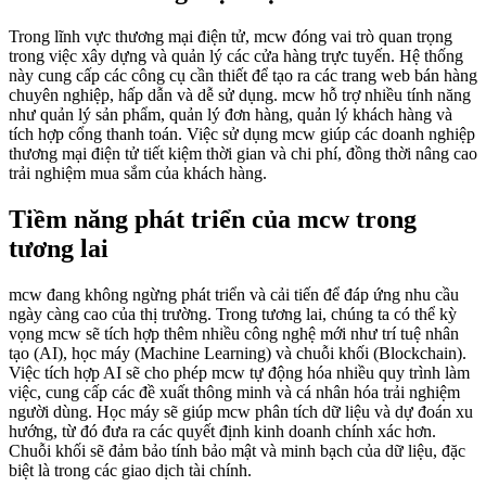
Trong lĩnh vực thương mại điện tử, mcw đóng vai trò quan trọng
trong việc xây dựng và quản lý các cửa hàng trực tuyến. Hệ thống
này cung cấp các công cụ cần thiết để tạo ra các trang web bán hàng
chuyên nghiệp, hấp dẫn và dễ sử dụng. mcw hỗ trợ nhiều tính năng
như quản lý sản phẩm, quản lý đơn hàng, quản lý khách hàng và
tích hợp cổng thanh toán. Việc sử dụng mcw giúp các doanh nghiệp
thương mại điện tử tiết kiệm thời gian và chi phí, đồng thời nâng cao
trải nghiệm mua sắm của khách hàng.
Tiềm năng phát triển của mcw trong
tương lai
mcw đang không ngừng phát triển và cải tiến để đáp ứng nhu cầu
ngày càng cao của thị trường. Trong tương lai, chúng ta có thể kỳ
vọng mcw sẽ tích hợp thêm nhiều công nghệ mới như trí tuệ nhân
tạo (AI), học máy (Machine Learning) và chuỗi khối (Blockchain).
Việc tích hợp AI sẽ cho phép mcw tự động hóa nhiều quy trình làm
việc, cung cấp các đề xuất thông minh và cá nhân hóa trải nghiệm
người dùng. Học máy sẽ giúp mcw phân tích dữ liệu và dự đoán xu
hướng, từ đó đưa ra các quyết định kinh doanh chính xác hơn.
Chuỗi khối sẽ đảm bảo tính bảo mật và minh bạch của dữ liệu, đặc
biệt là trong các giao dịch tài chính.