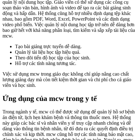
quản lý nội dung học tập. Giáo viên có thể sử dụng các công cụ
soạn thảo văn bản, hình ảnh và video để tạo ra các bài giảng sinh
động và hấp dẫn. Hệ thống cũng hỗ trợ nhiều định dạng tệp khác
nhau, bao gồm PDF, Word, Excel, PowerPoint và các định dạng
video phổ biến. Việc quản lý nội dung học tập trở nên dễ dàng hơn
bao giờ hết với khả năng phân loại, tìm kiếm và sắp xếp tài liệu của
mcw.
Tạo bài giảng trực tuyến dễ dàng.
Quản lý tài liệu học tập hiệu quả.
Theo dõi tiến độ học tập của học sinh.
Hỗ trợ các tính năng tương tác.
Việc sử dụng mcw trong giáo dục không chỉ giúp nâng cao chất
lượng giảng dạy mà còn tiết kiệm thời gian và chi phí cho cả giáo
viên và học sinh.
Ứng dụng của mcw trong y tế
Trong ngành y tế, mcw có thể được sử dụng để quản lý hồ sơ bệnh
án điện tử, lịch hẹn khám bệnh và thông tin thuốc men. Hệ thống
này giúp các bác sĩ và nhân viên y tế truy cập nhanh chóng và dễ
dàng vào thông tin bệnh nhân, từ đó đưa ra các quyết định điều trị
chính xác và kịp thời. mcw cũng hỗ trợ các tính năng bảo mật cao,
đảm bảo thông tin bệnh nhân được bảo vệ an toàn. Ngoài ra, mcw