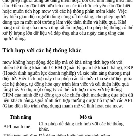
cho phép người dùng dễ dàng thêm hoặc bớt các tính năng theo nhu
cầu. Điều này đặc biệt hữu ích cho các tổ chức có yêu cầu đặc biệt
hoặc muốn tích hợp mcw với các hệ thống phần mềm khác. Việc
tùy biến giao diện người dùng cũng rất dễ dàng, cho phép người
dùng tạo ra một môi trường làm việc thân thiện và hiệu quả. Khả
năng mở rộng của mcw cũng rất ấn tượng, cho phép hệ thống có thể
xử lý lượng lớn dữ liệu và đáp ứng nhu cầu ngày càng tăng của
người dùng.
Tích hợp với các hệ thống khác
mcw không hoạt động độc lập mà có khả năng tích hợp tốt với
nhiều hệ thống khác như CRM (Quản lý quan hệ khách hàng), ERP
(Hoạch định nguồn lực doanh nghiệp) và các nền tảng thương mại
điện tử. Việc tích hợp này cho phép các tổ chức chia sẻ dữ liệu giữa
các hệ thống, tự động hóa quy trình làm việc và cải thiện hiệu quả
tổng thể. Ví dụ, một công ty có thể tích hợp mcw với hệ thống
CRM của mình để tự động tạo các chiến dịch marketing dựa trên dữ
liệu khách hàng. Quá trình tích hợp thường được hỗ trợ bởi các API
(Giao diện lập trình ứng dụng) mạnh mẽ và linh hoạt của mcw.
Tính năng
Mô tả
Cho phép dễ dàng tích hợp với các hệ thống
API mạnh mẽ
khác.
Kiến trúc mô-đun
Dễ dàng thêm hoặc bớt các tính năng.