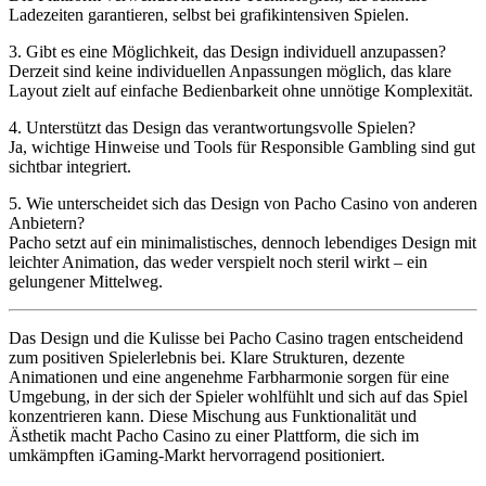
Ladezeiten garantieren, selbst bei grafikintensiven Spielen.
3. Gibt es eine Möglichkeit, das Design individuell anzupassen?
Derzeit sind keine individuellen Anpassungen möglich, das klare
Layout zielt auf einfache Bedienbarkeit ohne unnötige Komplexität.
4. Unterstützt das Design das verantwortungsvolle Spielen?
Ja, wichtige Hinweise und Tools für Responsible Gambling sind gut
sichtbar integriert.
5. Wie unterscheidet sich das Design von Pacho Casino von anderen
Anbietern?
Pacho setzt auf ein minimalistisches, dennoch lebendiges Design mit
leichter Animation, das weder verspielt noch steril wirkt – ein
gelungener Mittelweg.
Das Design und die Kulisse bei Pacho Casino tragen entscheidend
zum positiven Spielerlebnis bei. Klare Strukturen, dezente
Animationen und eine angenehme Farbharmonie sorgen für eine
Umgebung, in der sich der Spieler wohlfühlt und sich auf das Spiel
konzentrieren kann. Diese Mischung aus Funktionalität und
Ästhetik macht Pacho Casino zu einer Plattform, die sich im
umkämpften iGaming-Markt hervorragend positioniert.