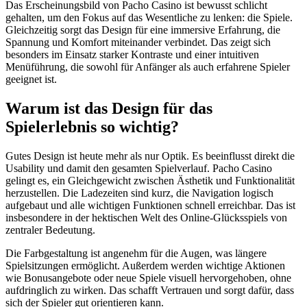
Das Erscheinungsbild von Pacho Casino ist bewusst schlicht
gehalten, um den Fokus auf das Wesentliche zu lenken: die Spiele.
Gleichzeitig sorgt das Design für eine immersive Erfahrung, die
Spannung und Komfort miteinander verbindet. Das zeigt sich
besonders im Einsatz starker Kontraste und einer intuitiven
Menüführung, die sowohl für Anfänger als auch erfahrene Spieler
geeignet ist.
Warum ist das Design für das
Spielerlebnis so wichtig?
Gutes Design ist heute mehr als nur Optik. Es beeinflusst direkt die
Usability und damit den gesamten Spielverlauf. Pacho Casino
gelingt es, ein Gleichgewicht zwischen Ästhetik und Funktionalität
herzustellen. Die Ladezeiten sind kurz, die Navigation logisch
aufgebaut und alle wichtigen Funktionen schnell erreichbar. Das ist
insbesondere in der hektischen Welt des Online-Glücksspiels von
zentraler Bedeutung.
Die Farbgestaltung ist angenehm für die Augen, was längere
Spielsitzungen ermöglicht. Außerdem werden wichtige Aktionen
wie Bonusangebote oder neue Spiele visuell hervorgehoben, ohne
aufdringlich zu wirken. Das schafft Vertrauen und sorgt dafür, dass
sich der Spieler gut orientieren kann.