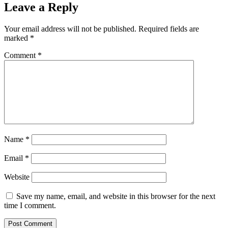
Leave a Reply
Your email address will not be published.
Required fields are
marked
*
Comment
*
Name
*
Email
*
Website
Save my name, email, and website in this browser for the next
time I comment.