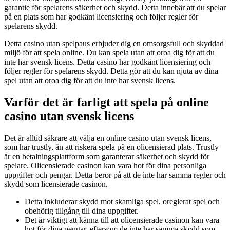
garantie för spelarens säkerhet och skydd. Detta innebär att du spelar
på en plats som har godkänt licensiering och följer regler för
spelarens skydd.
Detta casino utan spelpaus erbjuder dig en omsorgsfull och skyddad
miljö för att spela online. Du kan spela utan att oroa dig för att du
inte har svensk licens. Detta casino har godkänt licensiering och
följer regler för spelarens skydd. Detta gör att du kan njuta av dina
spel utan att oroa dig för att du inte har svensk licens.
Varför det är farligt att spela på online
casino utan svensk licens
Det är alltid säkrare att välja en online casino utan svensk licens,
som har trustly, än att riskera spela på en olicensierad plats. Trustly
är en betalningsplattform som garanterar säkerhet och skydd för
spelare. Olicensierade casinon kan vara hot för dina personliga
uppgifter och pengar. Detta beror på att de inte har samma regler och
skydd som licensierade casinon.
Detta inkluderar skydd mot skamliga spel, oreglerat spel och
obehörig tillgång till dina uppgifter.
Det är viktigt att känna till att olicensierade casinon kan vara
hot för dina pengar, eftersom de inte har samma skydd som