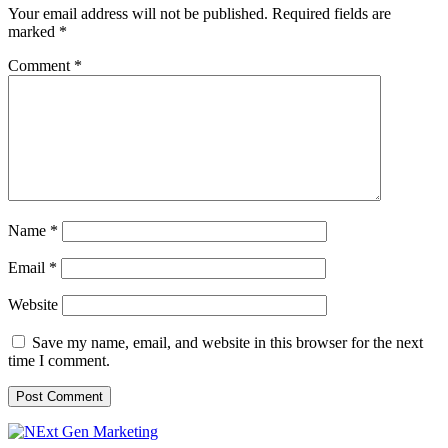
Your email address will not be published.
Required fields are
marked
*
Comment
*
Name
*
Email
*
Website
Save my name, email, and website in this browser for the next
time I comment.