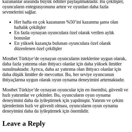
kazananlar arasında büyük ödüller paylaşılmaktadır. Bu çekilişler,
oyuncuların entegrasyonunu artırır ve oyunları daha fazla
sevmelerini sağlar.
Her hafta en çok kazananın %50’ini kazanma şansı olan
haftalık çekilişler
En fazla oynayan oyunculara özel olarak verilen aylık
bonuslar
En yüksek kazançta bulunan oyunculara özel olarak
düzenlenen özel çekilişler
Mostbet Türkiye’de oynayan oyuncuların isteklerine uygun olarak,
daha fazla yatırıma olan ihtiyacı olanlar için daha yüksek limitler
sunulmaktadır. Ayrıca, daha az yatırıma olan ihtiyacı olanlar için
daha düşük limitler de mevcuttur. Bu, her seviye oyuncunun
ihtiyaçlarına uygun olarak oyun oynama deneyimini artırmaktadır.
Mostbet Türkiye’de oynayan oyuncular için en önemlisi, güvenli ve
hızlı yatırımlar ve çekimler. Bu, oyuncuların oyun oynama
deneyimini daha da iyileştirmek için yapılmıştır. Yatırım ve çekim
işlemlerinin hızlı ve güvenli olması, oyuncuların oyun oynama
deneyimini daha da iyileştirmek için önemlidir.
Leave a Reply