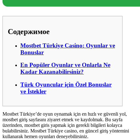
Содержимое
Mostbet Türkiye Casino: Oyunlar ve
Bonuslar
En Popüler Oyunlar ve Onlarla Ne
Kadar Kazanabilirsiniz?
Türk Oyuncular için Özel Bonuslar
ve İstekler
Mostbet Türkiye’de oyun oynamak için en hızlı ve güvenli yol,
mostbet giriş sayfasını ziyaret etmek ve kaydolmak. Bu sayfa
üzerinden, mostbet giris yapmak için gerekli bilgileri kolayca
bulabilirsiniz. Mostbet Türkiye casino, en güncel giriş yöntemini
kullanarak hemen oyunları deneyebilirsiniz.