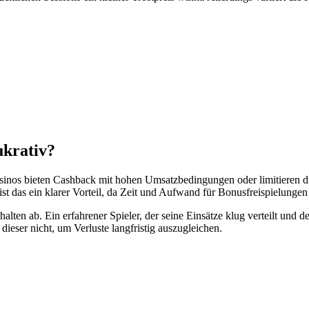
ukrativ?
sinos bieten Cashback mit hohen Umsatzbedingungen oder limitieren die
 ist das ein klarer Vorteil, da Zeit und Aufwand für Bonusfreispielunge
alten ab. Ein erfahrener Spieler, der seine Einsätze klug verteilt und d
ieser nicht, um Verluste langfristig auszugleichen.