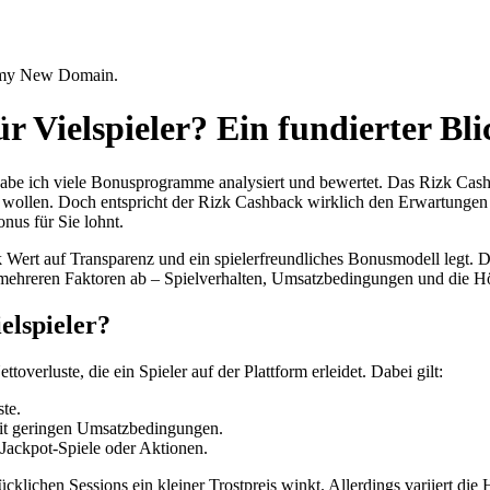
s my New Domain.
r Vielspieler? Ein fundierter Bli
abe ich viele Bonusprogramme analysiert und bewertet. Das Rizk Cas
 wollen. Doch entspricht der Rizk Cashback wirklich den Erwartungen vo
nus für Sie lohnt.
k Wert auf Transparenz und ein spielerfreundliches Bonusmodell legt.
von mehreren Faktoren ab – Spielverhalten, Umsatzbedingungen und die H
elspieler?
overluste, die ein Spieler auf der Plattform erleidet. Dabei gilt:
te.
mit geringen Umsatzbedingungen.
Jackpot-Spiele oder Aktionen.
glücklichen Sessions ein kleiner Trostpreis winkt. Allerdings variiert