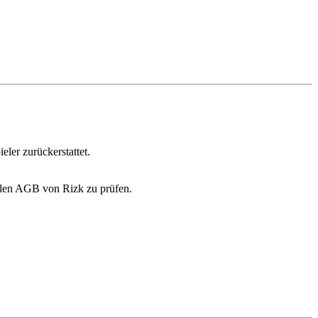
ler zurückerstattet.
ellen AGB von Rizk zu prüfen.