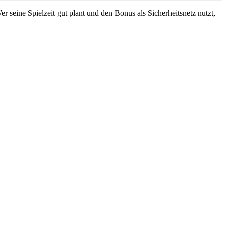
r seine Spielzeit gut plant und den Bonus als Sicherheitsnetz nutzt,