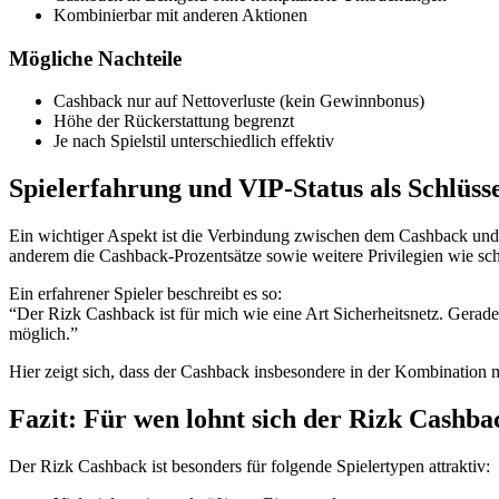
Kombinierbar mit anderen Aktionen
Mögliche Nachteile
Cashback nur auf Nettoverluste (kein Gewinnbonus)
Höhe der Rückerstattung begrenzt
Je nach Spielstil unterschiedlich effektiv
Spielerfahrung und VIP-Status als Schlüss
Ein wichtiger Aspekt ist die Verbindung zwischen dem Cashback und d
anderem die Cashback-Prozentsätze sowie weitere Privilegien wie sc
Ein erfahrener Spieler beschreibt es so:
“Der Rizk Cashback ist für mich wie eine Art Sicherheitsnetz. Gera
möglich.”
Hier zeigt sich, dass der Cashback insbesondere in der Kombination 
Fazit: Für wen lohnt sich der Rizk Cashba
Der Rizk Cashback ist besonders für folgende Spielertypen attraktiv: