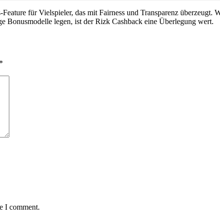
eature für Vielspieler, das mit Fairness und Transparenz überzeugt. We
ltige Bonusmodelle legen, ist der Rizk Cashback eine Überlegung wert.
*
me I comment.