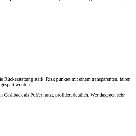
 Rückerstattung stark. Rizk punktet mit einem transparenten, fairen
n gespart werden.
en Cashback als Puffer nutzt, profitiert deutlich. Wer dagegen sehr