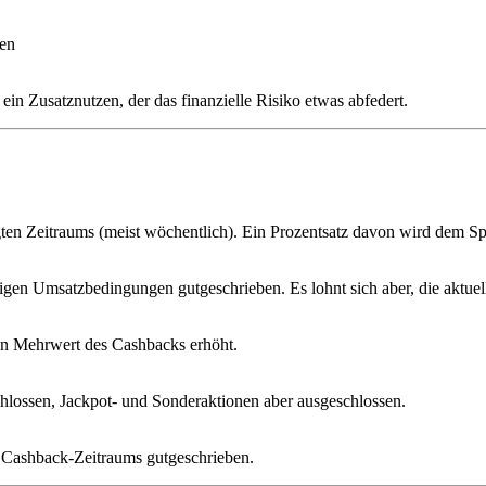
gen
ein Zusatznutzen, der das finanzielle Risiko etwas abfedert.
gten Zeitraums (meist wöchentlich). Ein Prozentsatz davon wird dem Spie
rigen Umsatzbedingungen gutgeschrieben. Es lohnt sich aber, die aktu
en Mehrwert des Cashbacks erhöht.
chlossen, Jackpot- und Sonderaktionen aber ausgeschlossen.
 Cashback-Zeitraums gutgeschrieben.