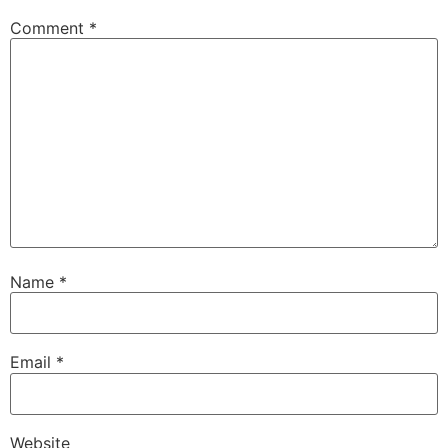
Comment
*
Name
*
Email
*
Website