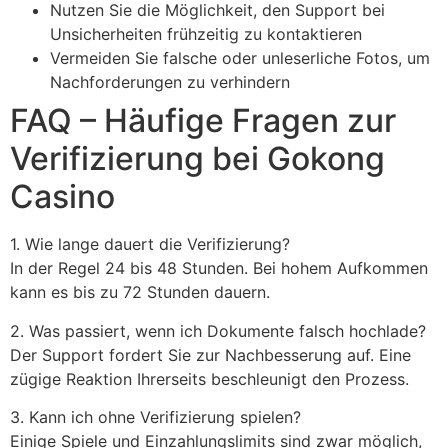
Nutzen Sie die Möglichkeit, den Support bei
Unsicherheiten frühzeitig zu kontaktieren
Vermeiden Sie falsche oder unleserliche Fotos, um
Nachforderungen zu verhindern
FAQ – Häufige Fragen zur
Verifizierung bei Gokong
Casino
1. Wie lange dauert die Verifizierung?
In der Regel 24 bis 48 Stunden. Bei hohem Aufkommen
kann es bis zu 72 Stunden dauern.
2. Was passiert, wenn ich Dokumente falsch hochlade?
Der Support fordert Sie zur Nachbesserung auf. Eine
zügige Reaktion Ihrerseits beschleunigt den Prozess.
3. Kann ich ohne Verifizierung spielen?
Einige Spiele und Einzahlungslimits sind zwar möglich,