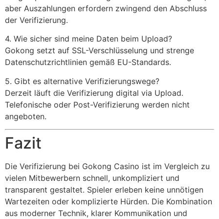
aber Auszahlungen erfordern zwingend den Abschluss
der Verifizierung.
4. Wie sicher sind meine Daten beim Upload?
Gokong setzt auf SSL-Verschlüsselung und strenge
Datenschutzrichtlinien gemäß EU-Standards.
5. Gibt es alternative Verifizierungswege?
Derzeit läuft die Verifizierung digital via Upload.
Telefonische oder Post-Verifizierung werden nicht
angeboten.
Fazit
Die Verifizierung bei Gokong Casino ist im Vergleich zu
vielen Mitbewerbern schnell, unkompliziert und
transparent gestaltet. Spieler erleben keine unnötigen
Wartezeiten oder komplizierte Hürden. Die Kombination
aus moderner Technik, klarer Kommunikation und