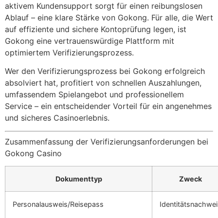
aktivem Kundensupport sorgt für einen reibungslosen
Ablauf – eine klare Stärke von Gokong. Für alle, die Wert
auf effiziente und sichere Kontoprüfung legen, ist
Gokong eine vertrauenswürdige Plattform mit
optimiertem Verifizierungsprozess.
Wer den Verifizierungsprozess bei Gokong erfolgreich
absolviert hat, profitiert von schnellen Auszahlungen,
umfassendem Spielangebot und professionellem
Service – ein entscheidender Vorteil für ein angenehmes
und sicheres Casinoerlebnis.
Zusammenfassung der Verifizierungsanforderungen bei
Gokong Casino
Dokumenttyp
Zweck
Personalausweis/Reisepass
Identitätsnachwei