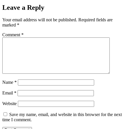
Leave a Reply
Your email address will not be published.
Required fields are
marked
*
Comment
*
Name
*
Email
*
Website
Save my name, email, and website in this browser for the next
time I comment.