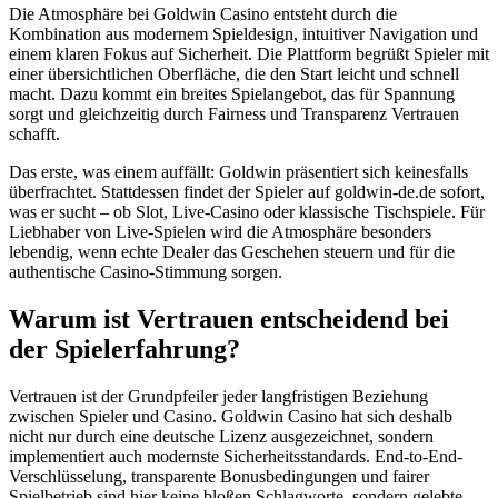
Die Atmosphäre bei Goldwin Casino entsteht durch die
Kombination aus modernem Spieldesign, intuitiver Navigation und
einem klaren Fokus auf Sicherheit. Die Plattform begrüßt Spieler mit
einer übersichtlichen Oberfläche, die den Start leicht und schnell
macht. Dazu kommt ein breites Spielangebot, das für Spannung
sorgt und gleichzeitig durch Fairness und Transparenz Vertrauen
schafft.
Das erste, was einem auffällt: Goldwin präsentiert sich keinesfalls
überfrachtet. Stattdessen findet der Spieler auf goldwin-de.de sofort,
was er sucht – ob Slot, Live-Casino oder klassische Tischspiele. Für
Liebhaber von Live-Spielen wird die Atmosphäre besonders
lebendig, wenn echte Dealer das Geschehen steuern und für die
authentische Casino-Stimmung sorgen.
Warum ist Vertrauen entscheidend bei
der Spielerfahrung?
Vertrauen ist der Grundpfeiler jeder langfristigen Beziehung
zwischen Spieler und Casino. Goldwin Casino hat sich deshalb
nicht nur durch eine deutsche Lizenz ausgezeichnet, sondern
implementiert auch modernste Sicherheitsstandards. End-to-End-
Verschlüsselung, transparente Bonusbedingungen und fairer
Spielbetrieb sind hier keine bloßen Schlagworte, sondern gelebte