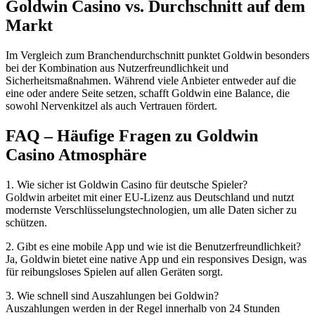
Goldwin Casino vs. Durchschnitt auf dem
Markt
Im Vergleich zum Branchendurchschnitt punktet Goldwin besonders
bei der Kombination aus Nutzerfreundlichkeit und
Sicherheitsmaßnahmen. Während viele Anbieter entweder auf die
eine oder andere Seite setzen, schafft Goldwin eine Balance, die
sowohl Nervenkitzel als auch Vertrauen fördert.
FAQ – Häufige Fragen zu Goldwin
Casino Atmosphäre
1. Wie sicher ist Goldwin Casino für deutsche Spieler?
Goldwin arbeitet mit einer EU-Lizenz aus Deutschland und nutzt
modernste Verschlüsselungstechnologien, um alle Daten sicher zu
schützen.
2. Gibt es eine mobile App und wie ist die Benutzerfreundlichkeit?
Ja, Goldwin bietet eine native App und ein responsives Design, was
für reibungsloses Spielen auf allen Geräten sorgt.
3. Wie schnell sind Auszahlungen bei Goldwin?
Auszahlungen werden in der Regel innerhalb von 24 Stunden