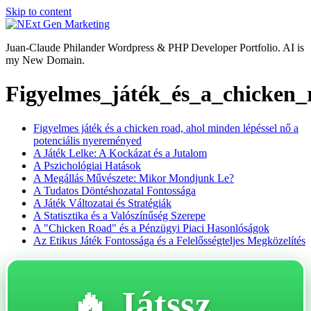
Skip to content
Juan-Claude Philander Wordpress & PHP Developer Portfolio. AI is
my New Domain.
Figyelmes_játék_és_a_chicken_
Figyelmes játék és a chicken road, ahol minden lépéssel nő a
potenciális nyereményed
A Játék Lelke: A Kockázat és a Jutalom
A Pszichológiai Hatások
A Megállás Művészete: Mikor Mondjunk Le?
A Tudatos Döntéshozatal Fontossága
A Játék Változatai és Stratégiák
A Statisztika és a Valószínűség Szerepe
A "Chicken Road" és a Pénzügyi Piaci Hasonlóságok
Az Etikus Játék Fontossága és a Felelősségteljes Megközelítés
🔥 Játssz