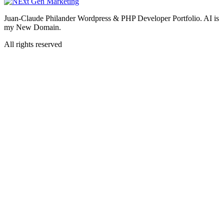
Juan-Claude Philander Wordpress & PHP Developer Portfolio. AI is
my New Domain.
All rights reserved