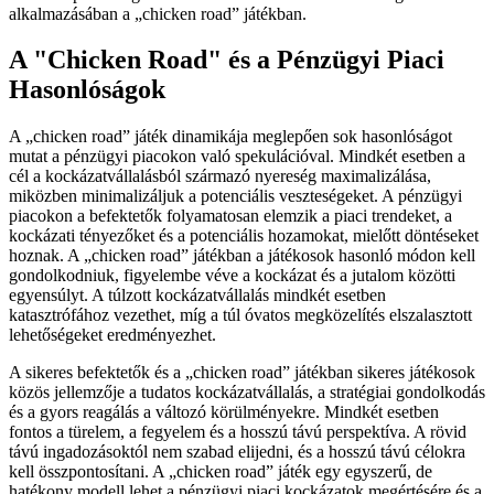
alkalmazásában a „chicken road” játékban.
A "Chicken Road" és a Pénzügyi Piaci
Hasonlóságok
A „chicken road” játék dinamikája meglepően sok hasonlóságot
mutat a pénzügyi piacokon való spekulációval. Mindkét esetben a
cél a kockázatvállalásból származó nyereség maximalizálása,
miközben minimalizáljuk a potenciális veszteségeket. A pénzügyi
piacokon a befektetők folyamatosan elemzik a piaci trendeket, a
kockázati tényezőket és a potenciális hozamokat, mielőtt döntéseket
hoznak. A „chicken road” játékban a játékosok hasonló módon kell
gondolkodniuk, figyelembe véve a kockázat és a jutalom közötti
egyensúlyt. A túlzott kockázatvállalás mindkét esetben
katasztrófához vezethet, míg a túl óvatos megközelítés elszalasztott
lehetőségeket eredményezhet.
A sikeres befektetők és a „chicken road” játékban sikeres játékosok
közös jellemzője a tudatos kockázatvállalás, a stratégiai gondolkodás
és a gyors reagálás a változó körülményekre. Mindkét esetben
fontos a türelem, a fegyelem és a hosszú távú perspektíva. A rövid
távú ingadozásoktól nem szabad elijedni, és a hosszú távú célokra
kell összpontosítani. A „chicken road” játék egy egyszerű, de
hatékony modell lehet a pénzügyi piaci kockázatok megértésére és a