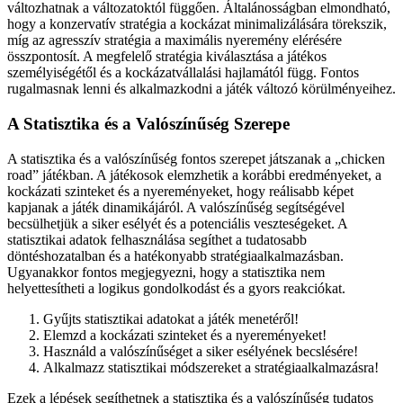
változhatnak a változatoktól függően. Általánosságban elmondható,
hogy a konzervatív stratégia a kockázat minimalizálására törekszik,
míg az agresszív stratégia a maximális nyeremény elérésére
összpontosít. A megfelelő stratégia kiválasztása a játékos
személyiségétől és a kockázatvállalási hajlamától függ. Fontos
rugalmasnak lenni és alkalmazkodni a játék változó körülményeihez.
A Statisztika és a Valószínűség Szerepe
A statisztika és a valószínűség fontos szerepet játszanak a „chicken
road” játékban. A játékosok elemzhetik a korábbi eredményeket, a
kockázati szinteket és a nyereményeket, hogy reálisabb képet
kapjanak a játék dinamikájáról. A valószínűség segítségével
becsülhetjük a siker esélyét és a potenciális veszteségeket. A
statisztikai adatok felhasználása segíthet a tudatosabb
döntéshozatalban és a hatékonyabb stratégiaalkalmazásban.
Ugyanakkor fontos megjegyezni, hogy a statisztika nem
helyettesítheti a logikus gondolkodást és a gyors reakciókat.
Gyűjts statisztikai adatokat a játék menetéről!
Elemzd a kockázati szinteket és a nyereményeket!
Használd a valószínűséget a siker esélyének becslésére!
Alkalmazz statisztikai módszereket a stratégiaalkalmazásra!
Ezek a lépések segíthetnek a statisztika és a valószínűség tudatos