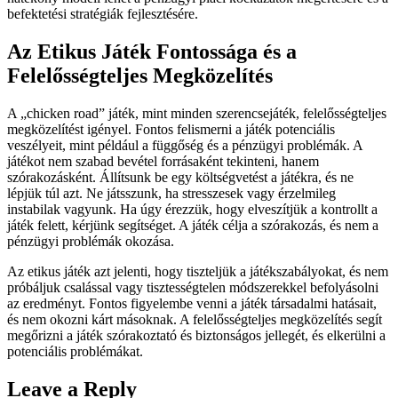
befektetési stratégiák fejlesztésére.
Az Etikus Játék Fontossága és a
Felelősségteljes Megközelítés
A „chicken road” játék, mint minden szerencsejáték, felelősségteljes
megközelítést igényel. Fontos felismerni a játék potenciális
veszélyeit, mint például a függőség és a pénzügyi problémák. A
játékot nem szabad bevétel forrásaként tekinteni, hanem
szórakozásként. Állítsunk be egy költségvetést a játékra, és ne
lépjük túl azt. Ne játsszunk, ha stresszesek vagy érzelmileg
instabilak vagyunk. Ha úgy érezzük, hogy elveszítjük a kontrollt a
játék felett, kérjünk segítséget. A játék célja a szórakozás, és nem a
pénzügyi problémák okozása.
Az etikus játék azt jelenti, hogy tiszteljük a játékszabályokat, és nem
próbáljuk csalással vagy tisztességtelen módszerekkel befolyásolni
az eredményt. Fontos figyelembe venni a játék társadalmi hatásait,
és nem okozni kárt másoknak. A felelősségteljes megközelítés segít
megőrizni a játék szórakoztató és biztonságos jellegét, és elkerülni a
potenciális problémákat.
Leave a Reply