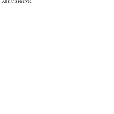
All rights reserved