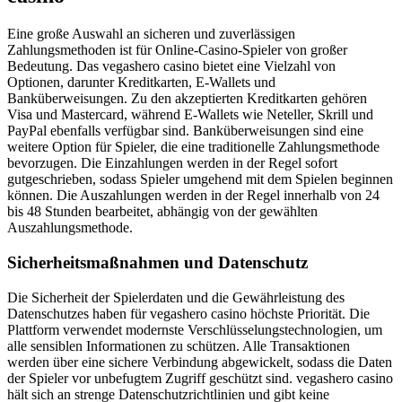
Eine große Auswahl an sicheren und zuverlässigen
Zahlungsmethoden ist für Online-Casino-Spieler von großer
Bedeutung. Das vegashero casino bietet eine Vielzahl von
Optionen, darunter Kreditkarten, E-Wallets und
Banküberweisungen. Zu den akzeptierten Kreditkarten gehören
Visa und Mastercard, während E-Wallets wie Neteller, Skrill und
PayPal ebenfalls verfügbar sind. Banküberweisungen sind eine
weitere Option für Spieler, die eine traditionelle Zahlungsmethode
bevorzugen. Die Einzahlungen werden in der Regel sofort
gutgeschrieben, sodass Spieler umgehend mit dem Spielen beginnen
können. Die Auszahlungen werden in der Regel innerhalb von 24
bis 48 Stunden bearbeitet, abhängig von der gewählten
Auszahlungsmethode.
Sicherheitsmaßnahmen und Datenschutz
Die Sicherheit der Spielerdaten und die Gewährleistung des
Datenschutzes haben für vegashero casino höchste Priorität. Die
Plattform verwendet modernste Verschlüsselungstechnologien, um
alle sensiblen Informationen zu schützen. Alle Transaktionen
werden über eine sichere Verbindung abgewickelt, sodass die Daten
der Spieler vor unbefugtem Zugriff geschützt sind. vegashero casino
hält sich an strenge Datenschutzrichtlinien und gibt keine