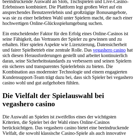
beeindruckende Auswahl an Slots, Tischspielen und Live-Casino-
Erlebnissen kombiniert. Die Plattform legt großen Wert auf ein
ansprechendes Benutzererlebnis und großzügige Bonusangebote,
was sie zu einer beliebten Wahl unter Spielern macht, die nach einer
hochwertigen Online-Glücksspielumgebung suchen.
Ein entscheidender Faktor für den Erfolg eines Online-Casinos ist
seine Fähigkeit, das Vertrauen der Spieler zu gewinnen und zu
erhalten. Hier spielen Aspekte wie Lizenzierung, Datensicherheit
und fairer Spielbetrieb eine zentrale Rolle. Das
vegashero casino
hat
sich diesen Herausforderungen gestellt und arbeitet kontinuierlich
daran, seine Sicherheitsstandards zu verbessern und seinen Spielern
ein sicheres und transparentes Spielerlebnis zu bieten. Die
Kombination aus modernster Technologie und einem engagierten
Kundensupport-Team trägt dazu bei, dass sich Spieler bei vegashero
casino wohl und gut aufgehoben fühlen.
Die Vielfalt der Spielauswahl bei
vegashero casino
Die Auswahl an Spielen ist zweifellos eines der wichtigsten
Kriterien, die Spieler bei der Wahl eines Online-Casinos
berücksichtigen. Das vegashero casino bietet eine beeindruckende
Vielfalt, die sowohl klassische Casino-Spiele als auch innovative