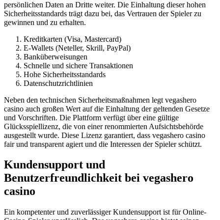
persönlichen Daten an Dritte weiter. Die Einhaltung dieser hohen
Sicherheitsstandards trägt dazu bei, das Vertrauen der Spieler zu
gewinnen und zu erhalten.
Kreditkarten (Visa, Mastercard)
E-Wallets (Neteller, Skrill, PayPal)
Banküberweisungen
Schnelle und sichere Transaktionen
Hohe Sicherheitsstandards
Datenschutzrichtlinien
Neben den technischen Sicherheitsmaßnahmen legt vegashero
casino auch großen Wert auf die Einhaltung der geltenden Gesetze
und Vorschriften. Die Plattform verfügt über eine gültige
Glücksspiellizenz, die von einer renommierten Aufsichtsbehörde
ausgestellt wurde. Diese Lizenz garantiert, dass vegashero casino
fair und transparent agiert und die Interessen der Spieler schützt.
Kundensupport und
Benutzerfreundlichkeit bei vegashero
casino
Ein kompetenter und zuverlässiger Kundensupport ist für Online-