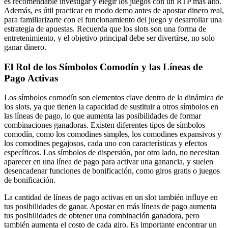
es recomendable investigar y elegir los juegos con un RTP más alto.
Además, es útil practicar en modo demo antes de apostar dinero real,
para familiarizarte con el funcionamiento del juego y desarrollar una
estrategia de apuestas. Recuerda que los slots son una forma de
entretenimiento, y el objetivo principal debe ser divertirse, no solo
ganar dinero.
El Rol de los Símbolos Comodín y las Líneas de
Pago Activas
Los símbolos comodín son elementos clave dentro de la dinámica de
los slots, ya que tienen la capacidad de sustituir a otros símbolos en
las líneas de pago, lo que aumenta las posibilidades de formar
combinaciones ganadoras. Existen diferentes tipos de símbolos
comodín, como los comodines simples, los comodines expansivos y
los comodines pegajosos, cada uno con características y efectos
específicos. Los símbolos de dispersión, por otro lado, no necesitan
aparecer en una línea de pago para activar una ganancia, y suelen
desencadenar funciones de bonificación, como giros gratis o juegos
de bonificación.
La cantidad de líneas de pago activas en un slot también influye en
tus posibilidades de ganar. Apostar en más líneas de pago aumenta
tus posibilidades de obtener una combinación ganadora, pero
también aumenta el costo de cada giro. Es importante encontrar un