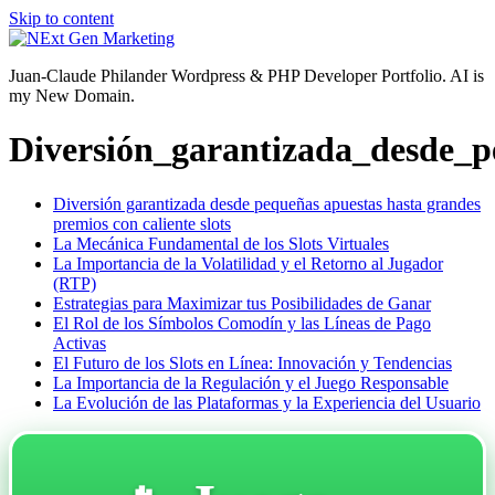
Skip to content
Juan-Claude Philander Wordpress & PHP Developer Portfolio. AI is
my New Domain.
Diversión_garantizada_desde_p
Diversión garantizada desde pequeñas apuestas hasta grandes
premios con caliente slots
La Mecánica Fundamental de los Slots Virtuales
La Importancia de la Volatilidad y el Retorno al Jugador
(RTP)
Estrategias para Maximizar tus Posibilidades de Ganar
El Rol de los Símbolos Comodín y las Líneas de Pago
Activas
El Futuro de los Slots en Línea: Innovación y Tendencias
La Importancia de la Regulación y el Juego Responsable
La Evolución de las Plataformas y la Experiencia del Usuario