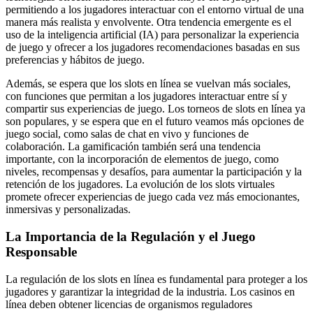
permitiendo a los jugadores interactuar con el entorno virtual de una
manera más realista y envolvente. Otra tendencia emergente es el
uso de la inteligencia artificial (IA) para personalizar la experiencia
de juego y ofrecer a los jugadores recomendaciones basadas en sus
preferencias y hábitos de juego.
Además, se espera que los slots en línea se vuelvan más sociales,
con funciones que permitan a los jugadores interactuar entre sí y
compartir sus experiencias de juego. Los torneos de slots en línea ya
son populares, y se espera que en el futuro veamos más opciones de
juego social, como salas de chat en vivo y funciones de
colaboración. La gamificación también será una tendencia
importante, con la incorporación de elementos de juego, como
niveles, recompensas y desafíos, para aumentar la participación y la
retención de los jugadores. La evolución de los slots virtuales
promete ofrecer experiencias de juego cada vez más emocionantes,
inmersivas y personalizadas.
La Importancia de la Regulación y el Juego
Responsable
La regulación de los slots en línea es fundamental para proteger a los
jugadores y garantizar la integridad de la industria. Los casinos en
línea deben obtener licencias de organismos reguladores