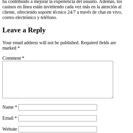
ha contribuido a mejorar la experiencia del usuario. Además, los
casinos en línea están invirtiendo cada vez más en la atención al
cliente, ofreciendo soporte técnico 24/7 a través de chat en vivo,
correo electrónico y teléfono.
Leave a Reply
Your email address will not be published.
Required fields are
marked
*
Comment
*
Name
*
Email
*
Website