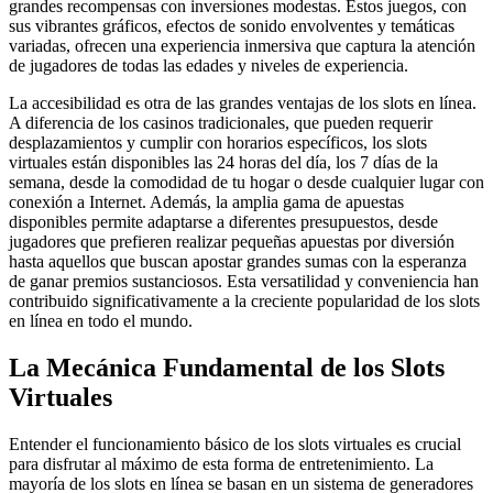
grandes recompensas con inversiones modestas. Estos juegos, con
sus vibrantes gráficos, efectos de sonido envolventes y temáticas
variadas, ofrecen una experiencia inmersiva que captura la atención
de jugadores de todas las edades y niveles de experiencia.
La accesibilidad es otra de las grandes ventajas de los slots en línea.
A diferencia de los casinos tradicionales, que pueden requerir
desplazamientos y cumplir con horarios específicos, los slots
virtuales están disponibles las 24 horas del día, los 7 días de la
semana, desde la comodidad de tu hogar o desde cualquier lugar con
conexión a Internet. Además, la amplia gama de apuestas
disponibles permite adaptarse a diferentes presupuestos, desde
jugadores que prefieren realizar pequeñas apuestas por diversión
hasta aquellos que buscan apostar grandes sumas con la esperanza
de ganar premios sustanciosos. Esta versatilidad y conveniencia han
contribuido significativamente a la creciente popularidad de los slots
en línea en todo el mundo.
La Mecánica Fundamental de los Slots
Virtuales
Entender el funcionamiento básico de los slots virtuales es crucial
para disfrutar al máximo de esta forma de entretenimiento. La
mayoría de los slots en línea se basan en un sistema de generadores