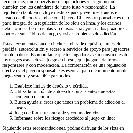
reconocidos, que supervisan sus operaciones y aseguran que
cumplen con los estándares de juego justo y responsable. La
regulación también incluye medidas para prevenir el fraude, el
lavado de dinero y la adicción al juego. El juego responsable es una
parte integral de la regulación de los slots en línea, y los casinos
deben ofrecer herramientas y recursos para ayudar a los jugadores a
controlar sus hábitos de juego y evitar problemas de adicción.
Estas herramientas pueden incluir límites de depósito, límites de
pérdida, autoexclusión y acceso a servicios de apoyo para jugadores
problemáticos. Es importante que los jugadores sean conscientes de
los riesgos asociados al juego en línea y que jueguen de forma
responsable y con moderación. La combinación de una regulación
efectiva y el juego responsable es esencial para crear un entorno de
juego seguro y sostenible para todos.
Establece límites de depósito y pérdida.
Utiliza la función de autoexclusión si sientes que estás
perdiendo el control.
Busca ayuda si crees que tienes un problema de adicción al
juego.
Juega de forma responsable y con moderación.
Infórmate sobre los riesgos asociados al juego en línea.
Siguiendo estas recomendaciones, podrás disfrutar de los slots en