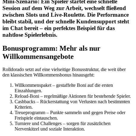
Mini-Szenario: Ein Spieler startet eine schnelle
Session auf dem Weg zur Arbeit, wechselt fließend
zwischen Slots und Live-Roulette. Die Performance
bleibt stabil, und der schnelle Kundensupport steht
im Chat bereit – ein perfektes Beispiel für das
nahtlose Spielerlebnis.
Bonusprogramm: Mehr als nur
Willkommensangebote
Rolldorado setzt auf eine vielseitige Bonusstruktur, die weit über
den klassischen Willkommensbonus hinausgeht:
Willkommenspaket – gestaffelte Boni auf die ersten
Einzahlungen.
Reload-Boni – regelmäßige Aktionen für bestehende Spieler.
Cashbacks – Rückerstattung von Verlusten nach bestimmten
Kriterien.
Treueprogramm – Punkte sammeln und gegen Preise oder
Freispiele eintauschen.
Turniere und Challenges – sorgen für zusätzlichen
Nervenkitzel und soziale Interaktion.