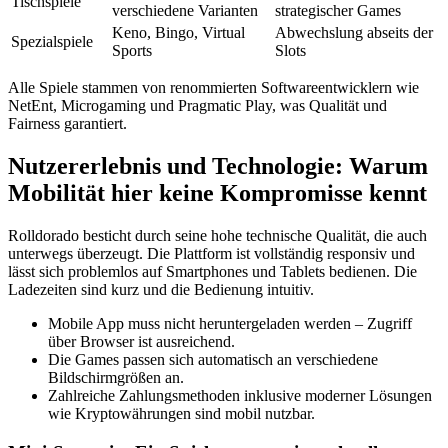
Tischspiele
verschiedene Varianten
strategischer Games
Keno, Bingo, Virtual
Abwechslung abseits der
Spezialspiele
Sports
Slots
Alle Spiele stammen von renommierten Softwareentwicklern wie
NetEnt, Microgaming und Pragmatic Play, was Qualität und
Fairness garantiert.
Nutzererlebnis und Technologie: Warum
Mobilität hier keine Kompromisse kennt
Rolldorado besticht durch seine hohe technische Qualität, die auch
unterwegs überzeugt. Die Plattform ist vollständig responsiv und
lässt sich problemlos auf Smartphones und Tablets bedienen. Die
Ladezeiten sind kurz und die Bedienung intuitiv.
Mobile App muss nicht heruntergeladen werden – Zugriff
über Browser ist ausreichend.
Die Games passen sich automatisch an verschiedene
Bildschirmgrößen an.
Zahlreiche Zahlungsmethoden inklusive moderner Lösungen
wie Kryptowährungen sind mobil nutzbar.