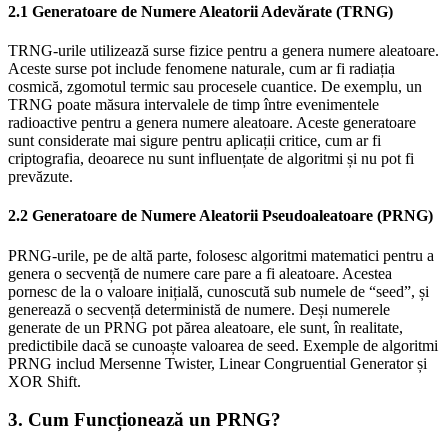
2.1 Generatoare de Numere Aleatorii Adevărate (TRNG)
TRNG-urile utilizează surse fizice pentru a genera numere aleatoare.
Aceste surse pot include fenomene naturale, cum ar fi radiația
cosmică, zgomotul termic sau procesele cuantice. De exemplu, un
TRNG poate măsura intervalele de timp între evenimentele
radioactive pentru a genera numere aleatoare. Aceste generatoare
sunt considerate mai sigure pentru aplicații critice, cum ar fi
criptografia, deoarece nu sunt influențate de algoritmi și nu pot fi
prevăzute.
2.2 Generatoare de Numere Aleatorii Pseudoaleatoare (PRNG)
PRNG-urile, pe de altă parte, folosesc algoritmi matematici pentru a
genera o secvență de numere care pare a fi aleatoare. Acestea
pornesc de la o valoare inițială, cunoscută sub numele de “seed”, și
generează o secvență deterministă de numere. Deși numerele
generate de un PRNG pot părea aleatoare, ele sunt, în realitate,
predictibile dacă se cunoaște valoarea de seed. Exemple de algoritmi
PRNG includ Mersenne Twister, Linear Congruential Generator și
XOR Shift.
3. Cum Funcționează un PRNG?