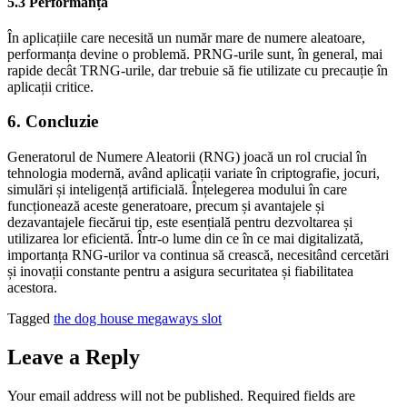
5.3 Performanță
În aplicațiile care necesită un număr mare de numere aleatoare,
performanța devine o problemă. PRNG-urile sunt, în general, mai
rapide decât TRNG-urile, dar trebuie să fie utilizate cu precauție în
aplicații critice.
6. Concluzie
Generatorul de Numere Aleatorii (RNG) joacă un rol crucial în
tehnologia modernă, având aplicații variate în criptografie, jocuri,
simulări și inteligență artificială. Înțelegerea modului în care
funcționează aceste generatoare, precum și avantajele și
dezavantajele fiecărui tip, este esențială pentru dezvoltarea și
utilizarea lor eficientă. Într-o lume din ce în ce mai digitalizată,
importanța RNG-urilor va continua să crească, necesitând cercetări
și inovații constante pentru a asigura securitatea și fiabilitatea
acestora.
Tagged
the dog house megaways slot
Leave a Reply
Your email address will not be published.
Required fields are