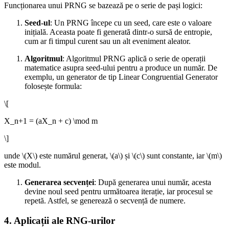
Funcționarea unui PRNG se bazează pe o serie de pași logici:
Seed-ul
: Un PRNG începe cu un seed, care este o valoare
inițială. Aceasta poate fi generată dintr-o sursă de entropie,
cum ar fi timpul curent sau un alt eveniment aleator.
Algoritmul
: Algoritmul PRNG aplică o serie de operații
matematice asupra seed-ului pentru a produce un număr. De
exemplu, un generator de tip Linear Congruential Generator
folosește formula:
\[
X_n+1 = (aX_n + c) \mod m
\]
unde \(X\) este numărul generat, \(a\) și \(c\) sunt constante, iar \(m\)
este modul.
Generarea secvenței
: După generarea unui număr, acesta
devine noul seed pentru următoarea iterație, iar procesul se
repetă. Astfel, se generează o secvență de numere.
4. Aplicații ale RNG-urilor