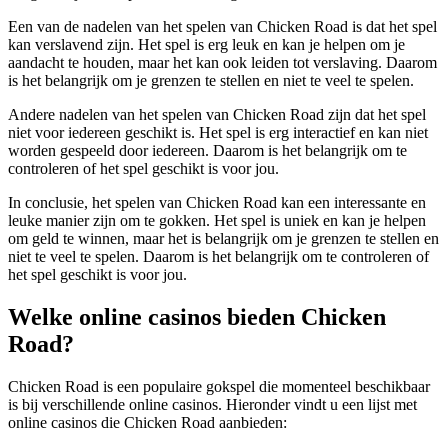
Een van de nadelen van het spelen van Chicken Road is dat het spel
kan verslavend zijn. Het spel is erg leuk en kan je helpen om je
aandacht te houden, maar het kan ook leiden tot verslaving. Daarom
is het belangrijk om je grenzen te stellen en niet te veel te spelen.
Andere nadelen van het spelen van Chicken Road zijn dat het spel
niet voor iedereen geschikt is. Het spel is erg interactief en kan niet
worden gespeeld door iedereen. Daarom is het belangrijk om te
controleren of het spel geschikt is voor jou.
In conclusie, het spelen van Chicken Road kan een interessante en
leuke manier zijn om te gokken. Het spel is uniek en kan je helpen
om geld te winnen, maar het is belangrijk om je grenzen te stellen en
niet te veel te spelen. Daarom is het belangrijk om te controleren of
het spel geschikt is voor jou.
Welke online casinos bieden Chicken
Road?
Chicken Road is een populaire gokspel die momenteel beschikbaar
is bij verschillende online casinos. Hieronder vindt u een lijst met
online casinos die Chicken Road aanbieden: