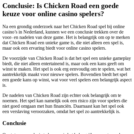
Conclusie: Is Chicken Road een goede
keuze voor online casino spelers?
Na een grondig onderzoek naar het Chicken Road spel bij online
casino’s in Nederland, kunnen we een conclusie trekken over de
voor- en nadelen van deze game. Het is belangrijk om op te merken
dat Chicken Road een unieke game is, die niet alleen een spel is,
maar ook een ervaring biedt voor online casino spelers.
De voorzijde van Chicken Road is dat het spel een unieke gameplay
biedt, die niet alleen entertainend is, maar ook een kans geeft om
winst te maken. Het spel is ook erg eenvoudig om te spelen, wat het
aantrekkelijk maakt voor nieuwe spelers. Bovendien biedt het spel
een goede kans op winst, wat voor veel spelers een belangrijk aspect
is.
De nadelen van Chicken Road zijn echter ook belangrijk om te
noemen. Het spel kan namelijk ook een risico zijn voor spelers die
niet goed omgaan met hun financiën. Daarnaast kan het spel ook
een verslaving veroorzaken, omdat het spel zo aantrekkelijk is.
Conclusie