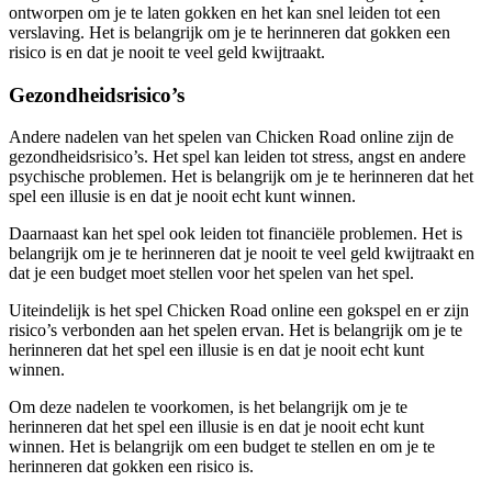
ontworpen om je te laten gokken en het kan snel leiden tot een
verslaving. Het is belangrijk om je te herinneren dat gokken een
risico is en dat je nooit te veel geld kwijtraakt.
Gezondheidsrisico’s
Andere nadelen van het spelen van Chicken Road online zijn de
gezondheidsrisico’s. Het spel kan leiden tot stress, angst en andere
psychische problemen. Het is belangrijk om je te herinneren dat het
spel een illusie is en dat je nooit echt kunt winnen.
Daarnaast kan het spel ook leiden tot financiële problemen. Het is
belangrijk om je te herinneren dat je nooit te veel geld kwijtraakt en
dat je een budget moet stellen voor het spelen van het spel.
Uiteindelijk is het spel Chicken Road online een gokspel en er zijn
risico’s verbonden aan het spelen ervan. Het is belangrijk om je te
herinneren dat het spel een illusie is en dat je nooit echt kunt
winnen.
Om deze nadelen te voorkomen, is het belangrijk om je te
herinneren dat het spel een illusie is en dat je nooit echt kunt
winnen. Het is belangrijk om een budget te stellen en om je te
herinneren dat gokken een risico is.