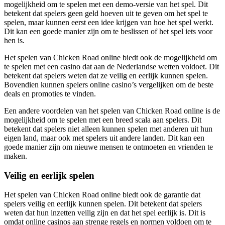
mogelijkheid om te spelen met een demo-versie van het spel. Dit
betekent dat spelers geen geld hoeven uit te geven om het spel te
spelen, maar kunnen eerst een idee krijgen van hoe het spel werkt.
Dit kan een goede manier zijn om te beslissen of het spel iets voor
hen is.
Het spelen van Chicken Road online biedt ook de mogelijkheid om
te spelen met een casino dat aan de Nederlandse wetten voldoet. Dit
betekent dat spelers weten dat ze veilig en eerlijk kunnen spelen.
Bovendien kunnen spelers online casino’s vergelijken om de beste
deals en promoties te vinden.
Een andere voordelen van het spelen van Chicken Road online is de
mogelijkheid om te spelen met een breed scala aan spelers. Dit
betekent dat spelers niet alleen kunnen spelen met anderen uit hun
eigen land, maar ook met spelers uit andere landen. Dit kan een
goede manier zijn om nieuwe mensen te ontmoeten en vrienden te
maken.
Veilig en eerlijk spelen
Het spelen van Chicken Road online biedt ook de garantie dat
spelers veilig en eerlijk kunnen spelen. Dit betekent dat spelers
weten dat hun inzetten veilig zijn en dat het spel eerlijk is. Dit is
omdat online casinos aan strenge regels en normen voldoen om te