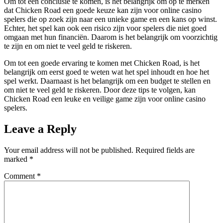
Om tot een conclusie te komen, is het belangrijk om op te merken
dat Chicken Road een goede keuze kan zijn voor online casino
spelers die op zoek zijn naar een unieke game en een kans op winst.
Echter, het spel kan ook een risico zijn voor spelers die niet goed
omgaan met hun financiën. Daarom is het belangrijk om voorzichtig
te zijn en om niet te veel geld te riskeren.
Om tot een goede ervaring te komen met Chicken Road, is het
belangrijk om eerst goed te weten wat het spel inhoudt en hoe het
spel werkt. Daarnaast is het belangrijk om een budget te stellen en
om niet te veel geld te riskeren. Door deze tips te volgen, kan
Chicken Road een leuke en veilige game zijn voor online casino
spelers.
Leave a Reply
Your email address will not be published.
Required fields are
marked
*
Comment
*