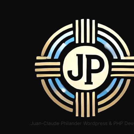
Juan-Claude Philander Wordpress & PHP Deve