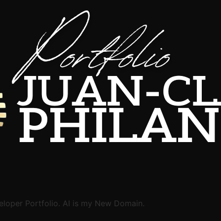
loper Portfolio. AI is my New Domain.