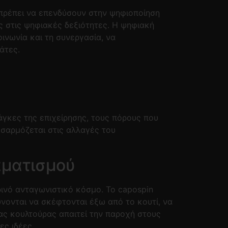
 πρέπει να επενδύσουν στην ψηφιοποίηση
 στις ψηφιακές δεξιότητες. Η ψηφιακή
ινωνία και τη συνεργασία, να
άτες.
γκες της επιχείρησης, τους πόρους που
ροσαρμόζεται στις αλλαγές του
αματισμού
ρινό ανταγωνιστικό κόσμο. Το capospin
ύνονται να σκέφτονται έξω από το κουτί, να
οιας κουλτούρας απαιτεί την παροχή στους
ες ιδέες.