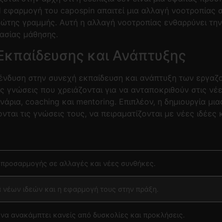
 εφαρμογή του capospin απαιτεί μια αλλαγή νοοτροπίας 
ώτης γραμμής. Αυτή η αλλαγή νοοτροπίας ενθαρρύνει την 
ασίας μάθησης.
Εκπαίδευσης και Ανάπτυξης
επένδυση στην συνεχή εκπαίδευση και ανάπτυξη των εργαζο
ις γνώσεις που χρειάζονται για να ανταποκριθούν στις νέε
άρια, coaching και mentoring. Επιπλέον, η δημιουργία μι
νται τις γνώσεις τους, να πειραματίζονται με νέες ιδέες 
 προσαρμογής σε αλλαγές και νέες συνθήκες.
α νέων ιδεών και η εφαρμογή τους στην πράξη.
 να ανακάμπτει κανείς από δυσκολίες και προκλήσεις.