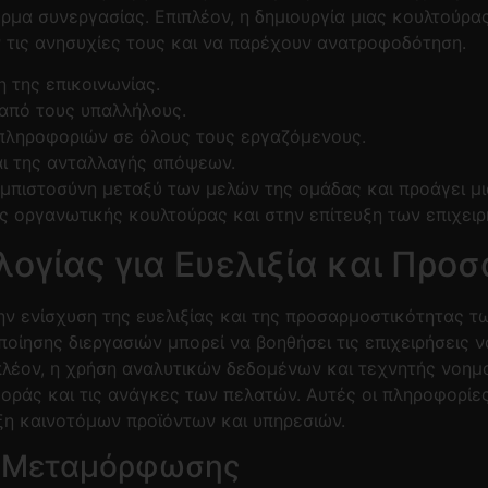
όρμα συνεργασίας. Επιπλέον, η δημιουργία μιας κουλτούρ
ν τις ανησυχίες τους και να παρέχουν ανατροφοδότηση.
 της επικοινωνίας.
από τους υπαλλήλους.
πληροφοριών σε όλους τους εργαζόμενους.
αι της ανταλλαγής απόψεων.
 εμπιστοσύνη μεταξύ των μελών της ομάδας και προάγει μ
ς οργανωτικής κουλτούρας και στην επίτευξη των επιχει
λογίας για Ευελιξία και Προ
την ενίσχυση της ευελιξίας και της προσαρμοστικότητας τ
οίησης διεργασιών μπορεί να βοηθήσει τις επιχειρήσεις 
πλέον, η χρήση αναλυτικών δεδομένων και τεχνητής νοημο
αγοράς και τις ανάγκες των πελατών. Αυτές οι πληροφορίε
η καινοτόμων προϊόντων και υπηρεσιών.
ς Μεταμόρφωσης