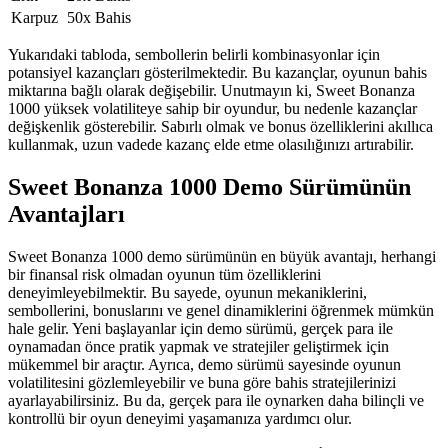
Karpuz
50x Bahis
Yukarıdaki tabloda, sembollerin belirli kombinasyonlar için
potansiyel kazançları gösterilmektedir. Bu kazançlar, oyunun bahis
miktarına bağlı olarak değişebilir. Unutmayın ki, Sweet Bonanza
1000 yüksek volatiliteye sahip bir oyundur, bu nedenle kazançlar
değişkenlik gösterebilir. Sabırlı olmak ve bonus özelliklerini akıllıca
kullanmak, uzun vadede kazanç elde etme olasılığınızı artırabilir.
Sweet Bonanza 1000 Demo Sürümünün
Avantajları
Sweet Bonanza 1000 demo sürümünün en büyük avantajı, herhangi
bir finansal risk olmadan oyunun tüm özelliklerini
deneyimleyebilmektir. Bu sayede, oyunun mekaniklerini,
sembollerini, bonuslarını ve genel dinamiklerini öğrenmek mümkün
hale gelir. Yeni başlayanlar için demo sürümü, gerçek para ile
oynamadan önce pratik yapmak ve stratejiler geliştirmek için
mükemmel bir araçtır. Ayrıca, demo sürümü sayesinde oyunun
volatilitesini gözlemleyebilir ve buna göre bahis stratejilerinizi
ayarlayabilirsiniz. Bu da, gerçek para ile oynarken daha bilinçli ve
kontrollü bir oyun deneyimi yaşamanıza yardımcı olur.