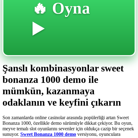
🔥 Oyna
▶️
Şanslı kombinasyonlar sweet
bonanza 1000 demo ile
mümkün, kazanmaya
odaklanın ve keyfini çıkarın
Son zamanlarda online casinolar arasında popülerliği artan Sweet
Bonanza 1000, özellikle demo sürümüyle dikkat çekiyor. Bu oyun,
meyve temalı slot oyunlarını sevenler için oldukça cazip bir seçenek
sunuyor.
Sweet Bonanza 1000 demo
versiyonu, oyunculara