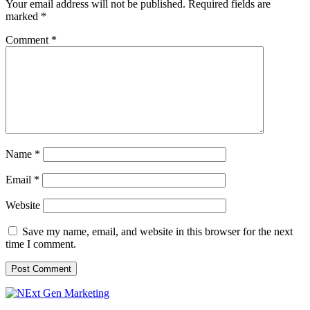
Your email address will not be published.
Required fields are
marked
*
Comment
*
Name
*
Email
*
Website
Save my name, email, and website in this browser for the next
time I comment.