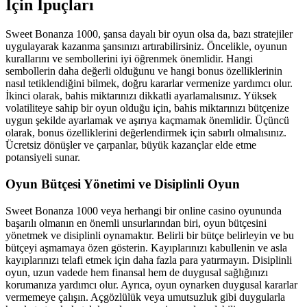
İçin İpuçları
Sweet Bonanza 1000, şansa dayalı bir oyun olsa da, bazı stratejiler
uygulayarak kazanma şansınızı artırabilirsiniz. Öncelikle, oyunun
kurallarını ve sembollerini iyi öğrenmek önemlidir. Hangi
sembollerin daha değerli olduğunu ve hangi bonus özelliklerinin
nasıl tetiklendiğini bilmek, doğru kararlar vermenize yardımcı olur.
İkinci olarak, bahis miktarınızı dikkatli ayarlamalısınız. Yüksek
volatiliteye sahip bir oyun olduğu için, bahis miktarınızı bütçenize
uygun şekilde ayarlamak ve aşırıya kaçmamak önemlidir. Üçüncü
olarak, bonus özelliklerini değerlendirmek için sabırlı olmalısınız.
Ücretsiz dönüşler ve çarpanlar, büyük kazançlar elde etme
potansiyeli sunar.
Oyun Bütçesi Yönetimi ve Disiplinli Oyun
Sweet Bonanza 1000 veya herhangi bir online casino oyununda
başarılı olmanın en önemli unsurlarından biri, oyun bütçesini
yönetmek ve disiplinli oynamaktır. Belirli bir bütçe belirleyin ve bu
bütçeyi aşmamaya özen gösterin. Kayıplarınızı kabullenin ve asla
kayıplarınızı telafi etmek için daha fazla para yatırmayın. Disiplinli
oyun, uzun vadede hem finansal hem de duygusal sağlığınızı
korumanıza yardımcı olur. Ayrıca, oyun oynarken duygusal kararlar
vermemeye çalışın. Açgözlülük veya umutsuzluk gibi duygularla