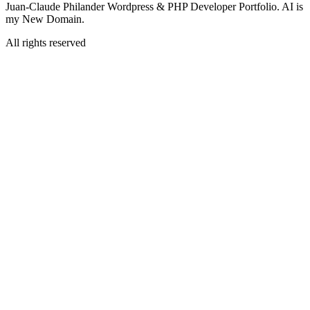
Juan-Claude Philander Wordpress & PHP Developer Portfolio. AI is
my New Domain.
All rights reserved