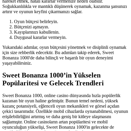
hareket etmek, hatalı kararlar vermenize neden olabilir.
Soğukkanlılıkla ve mantıklı düşünerek oynamak, kazanma şansınızı
artırır ve oyunun keyfini çıkarmanızı sağlar.
Oyun bütçesi belirleyin.
Bütçenizi aşmayın.
Kayıplarınızı kabullenin.
Duygusal kararlar vermeyin.
Yukarıdaki adımlar, oyun bütçesini yönetmek ve disiplinli oynamak
için size rehberlik edecektir. Bu adımları takip ederek, Sweet
Bonanza 1000'de daha bilinçli ve başarılı bir oyun deneyimi
yaşayabilirsiniz.
Sweet Bonanza 1000’in Yükselen
Popülaritesi ve Gelecek Trendleri
Sweet Bonanza 1000, online casino dünyasında hızla popülerlik
kazanan bir oyun haline gelmiştir. Bunun temel nedeni, yüksek
kazanç potansiyeli, eğlenceli oyun mekanikleri ve görsel açıdan
çekici tasarımıdır. Özellikle mobil cihazlarda oynanabilmesi, oyunun
erişilebilirliğini artırmış ve daha geniş bir kitleye ulaşmasını
sağlamıştır. Online casinoların artan popülaritesi ve mobil
oyunculuğun yükselişi, Sweet Bonanza 1000'in gelecekte de