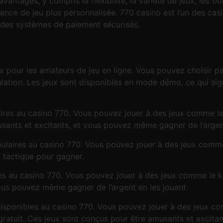
antages, y compris la flexibilité, la variété de jeux, les bo
ience de jeu plus personnalisée. 770 casino est l’un des casi
 des systèmes de paiement sécurisés.
x pour les amateurs de jeu en ligne. Vous pouvez choisir pa
ation. Les jeux sont disponibles en mode démo, ce qui sign
ires au casino 770. Vous pouvez jouer à des jeux comme le bl
sants et excitants, et vous pouvez même gagner de l’argent
ulaires au casino 770. Vous pouvez jouer à des jeux comme 
t tactique pour gagner.
s au casino 770. Vous pouvez jouer à des jeux comme le ken
ous pouvez même gagner de l’argent en les jouant.
disponibles au casino 770. Vous pouvez jouer à des jeux co
 gratuit. Ces jeux sont conçus pour être amusants et excit