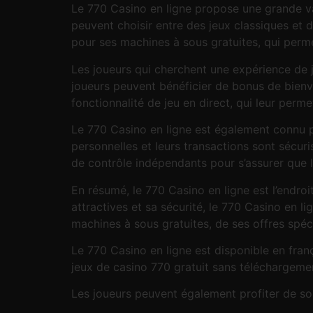
Le 770 Casino en ligne propose une grande va
peuvent choisir entre des jeux classiques et 
pour ses machines à sous gratuites, qui perm
Les joueurs qui cherchent une expérience de j
joueurs peuvent bénéficier de bonus de bienv
fonctionnalité de jeu en direct, qui leur perme
Le 770 Casino en ligne est également connu po
personnelles et leurs transactions sont sécur
de contrôle indépendants pour s’assurer que l
En résumé, le 770 Casino en ligne est l’endroi
attractives et sa sécurité, le 770 Casino en l
machines à sous gratuites, de ses offres spéci
Le 770 Casino en ligne est disponible en fra
jeux de casino 770 gratuit sans téléchargeme
Les joueurs peuvent également profiter de son