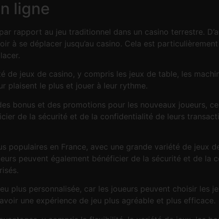
n ligne
r rapport au jeu traditionnel dans un casino terrestre. D’ab
ir à se déplacer jusqu’au casino. Cela est particulièrement 
lacer.
té de jeux de casino, y compris les jeux de table, les machin
r plaisent le plus et jouer à leur rythme.
t des bonus et des promotions pour les nouveaux joueurs, c
r de la sécurité et de la confidentialité de leurs transacti
lus populaires en France, avec une grande variété de jeux de
eurs peuvent également bénéficier de la sécurité et de la co
isés.
eu plus personnalisée, car les joueurs peuvent choisir les jeu
avoir une expérience de jeu plus agréable et plus efficace.