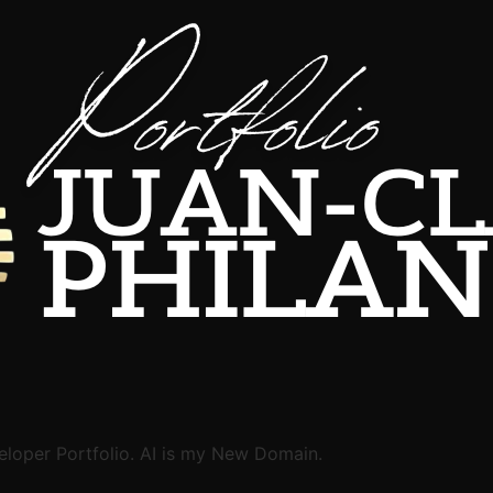
loper Portfolio. AI is my New Domain.