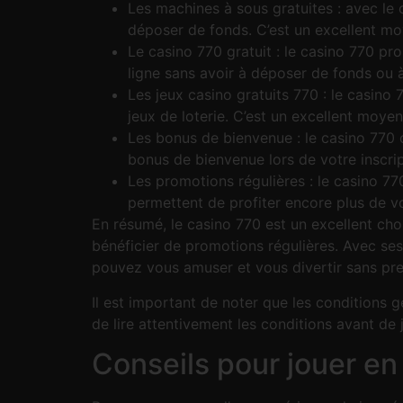
Les machines à sous gratuites : avec le 
déposer de fonds. C’est un excellent mo
Le casino 770 gratuit : le casino 770 pr
ligne sans avoir à déposer de fonds ou à
Les jeux casino gratuits 770 : le casino
jeux de loterie. C’est un excellent moye
Les bonus de bienvenue : le casino 770 
bonus de bienvenue lors de votre inscrip
Les promotions régulières : le casino 77
permettent de profiter encore plus de vo
En résumé, le casino 770 est un excellent choi
bénéficier de promotions régulières. Avec ses
pouvez vous amuser et vous divertir sans pre
Il est important de noter que les conditions g
de lire attentivement les conditions avant de 
Conseils pour jouer en