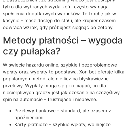
tylko dla wybranych wydarzeń i często wymaga
spełnienia dodatkowych warunków. To trochę jak w
kasynie – masz dostęp do stołu, ale krupier czasem
odwraca wzrok, gdy próbujesz sięgnąć po żetony.
Metody płatności – wygoda
czy pułapka?
W świecie hazardu online, szybkie i bezproblemowe
wpłaty oraz wypłaty to podstawa. Xon bet oferuje kilka
popularnych metod, ale nie licz na błyskawiczne
przelewy. Wypłaty mogą się przeciągać, co dla
niecierpliwych graczy jest jak czekanie na szczęśliwy
spin na automacie – frustrujące i niepewne.
Przelewy bankowe – standard, ale czasem z
opóźnieniami
Karty płatnicze – szybkie wpłaty, wolniejsze