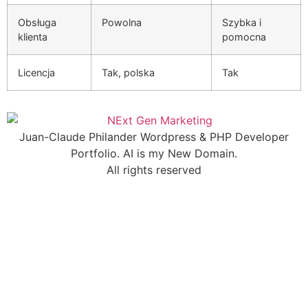
Obsługa
Powolna
Szybka i
klienta
pomocna
Licencja
Tak, polska
Tak
Juan-Claude Philander Wordpress & PHP Developer
Portfolio. AI is my New Domain.
All rights reserved