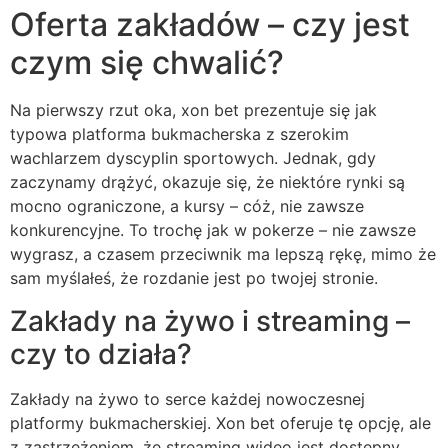
Oferta zakładów – czy jest
czym się chwalić?
Na pierwszy rzut oka, xon bet prezentuje się jak
typowa platforma bukmacherska z szerokim
wachlarzem dyscyplin sportowych. Jednak, gdy
zaczynamy drążyć, okazuje się, że niektóre rynki są
mocno ograniczone, a kursy – cóż, nie zawsze
konkurencyjne. To trochę jak w pokerze – nie zawsze
wygrasz, a czasem przeciwnik ma lepszą rękę, mimo że
sam myślałeś, że rozdanie jest po twojej stronie.
Zakłady na żywo i streaming –
czy to działa?
Zakłady na żywo to serce każdej nowoczesnej
platformy bukmacherskiej. Xon bet oferuje tę opcję, ale
z zastrzeżeniem, że streaming wideo jest dostępny