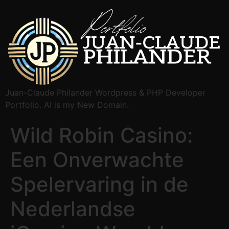
Juan-Claude Philander Wordpress & PHP Developer
Portfolio. AI is my New Domain.
Wild Robin Casino:
Een Onverwachte
Spelervaring in de
Nederlandse