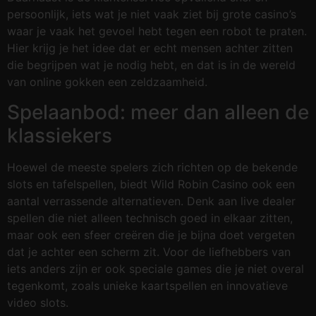
persoonlijk, iets wat je niet vaak ziet bij grote casino’s
waar je vaak het gevoel hebt tegen een robot te praten.
Hier krijg je het idee dat er echt mensen achter zitten
die begrijpen wat je nodig hebt, en dat is in de wereld
van online gokken een zeldzaamheid.
Spelaanbod: meer dan alleen de
klassiekers
Hoewel de meeste spelers zich richten op de bekende
slots en tafelspellen, biedt Wild Robin Casino ook een
aantal verrassende alternatieven. Denk aan live dealer
spellen die niet alleen technisch goed in elkaar zitten,
maar ook een sfeer creëren die je bijna doet vergeten
dat je achter een scherm zit. Voor de liefhebbers van
iets anders zijn er ook speciale games die je niet overal
tegenkomt, zoals unieke kaartspellen en innovatieve
video slots.