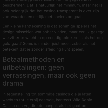
beschermen. Dat is natuurlijk het minimum, maar het is
ook belangrijk dat het casino transparant is over zijn
voorwaarden en eerlijk met spelers omgaat.
Een kleine kanttekening is dat sommige spelers het
design misschien wat sober vinden, maar eerlijk gezegd,
wie zit er te wachten op een digitale kermis als het om
geld gaat? Soms is minder juist meer, zeker als het
betekent dat je zonder afleiding kunt spelen.
Betaalmethoden en
uitbetalingen: geen
verrassingen, maar ook geen
drama
In tegenstelling tot sommige casino’s die je laten
wachten tot je erbij neervalt, hanteert Wild Robin
Casino een vrij directe aanpak als het gaat om