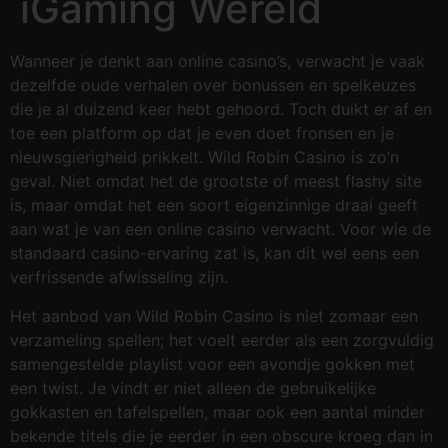
iGaming Wereld
Wanneer je denkt aan online casino’s, verwacht je vaak
dezelfde oude verhalen over bonussen en spelkeuzes
die je al duizend keer hebt gehoord. Toch duikt er af en
toe een platform op dat je even doet fronsen en je
nieuwsgierigheid prikkelt. Wild Robin Casino is zo’n
geval. Niet omdat het de grootste of meest flashy site
is, maar omdat het een soort eigenzinnige draai geeft
aan wat je van een online casino verwacht. Voor wie de
standaard casino-ervaring zat is, kan dit wel eens een
verfrissende afwisseling zijn.
Het aanbod van Wild Robin Casino is niet zomaar een
verzameling spellen; het voelt eerder als een zorgvuldig
samengestelde playlist voor een avondje gokken met
een twist. Je vindt er niet alleen de gebruikelijke
gokkasten en tafelspellen, maar ook een aantal minder
bekende titels die je eerder in een obscure kroeg dan in