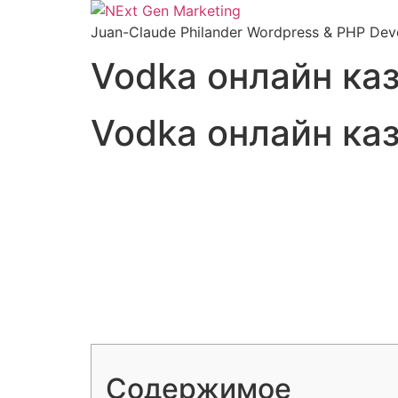
Skip
to
Juan-Claude Philander Wordpress & PHP Deve
content
Vodka онлайн каз
Vodka онлайн каз
Содержимое