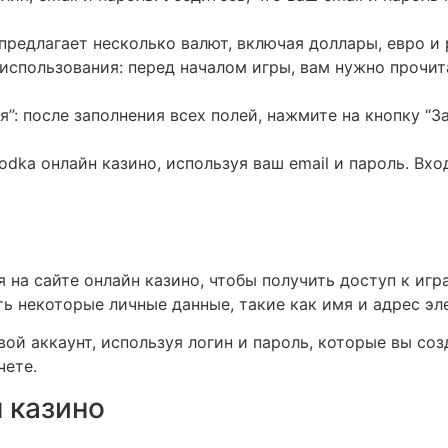
предлагает несколько валют, включая доллары, евро и 
использования: перед началом игры, вам нужно прочит
”: после заполнения всех полей, нажмите на кнопку “З
dka онлайн казино, используя ваш email и пароль. Вхо
 на сайте онлайн казино, чтобы получить доступ к игр
ть некоторые личные данные, такие как имя и адрес эл
ой аккаунт, используя логин и пароль, которые вы соз
чете.
 казино