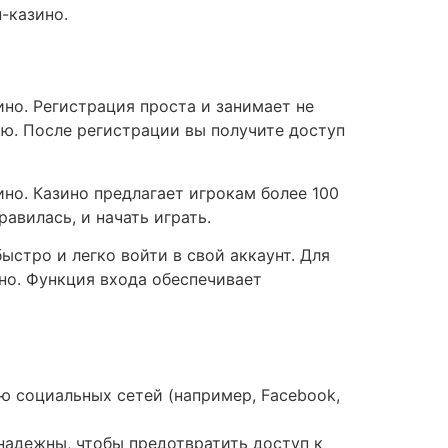
-казино.
но. Регистрация проста и занимает не
ию. После регистрации вы получите доступ
но. Казино предлагает игрокам более 100
авилась, и начать играть.
стро и легко войти в свой аккаунт. Для
ино. Функция входа обеспечивает
ю социальных сетей (например, Facebook,
ь надежны, чтобы предотвратить доступ к