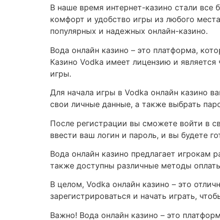
В наше время интернет-казино стали все 
комфорт и удобство игры из любого места
популярных и надежных онлайн-казино.
Вода онлайн казино – это платформа, котор
Казино Vodka имеет лицензию и является
игры.
Для начала игры в Vodka онлайн казино в
свои личные данные, а также выбрать паро
После регистрации вы сможете войти в сво
ввести ваш логин и пароль, и вы будете го
Вода онлайн казино предлагает игрокам р
также доступны различные методы оплаты,
В целом, Vodka онлайн казино – это отли
зарегистрироваться и начать играть, что
Важно! Вода онлайн казино – это платформ