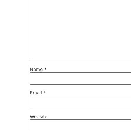
Name
*
Email
*
Website