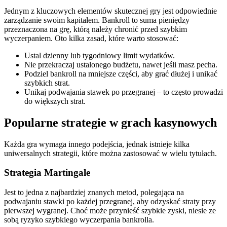
Jednym z kluczowych elementów skutecznej gry jest odpowiednie
zarządzanie swoim kapitałem. Bankroll to suma pieniędzy
przeznaczona na grę, którą należy chronić przed szybkim
wyczerpaniem. Oto kilka zasad, które warto stosować:
Ustal dzienny lub tygodniowy limit wydatków.
Nie przekraczaj ustalonego budżetu, nawet jeśli masz pecha.
Podziel bankroll na mniejsze części, aby grać dłużej i unikać
szybkich strat.
Unikaj podwajania stawek po przegranej – to często prowadzi
do większych strat.
Popularne strategie w grach kasynowych
Każda gra wymaga innego podejścia, jednak istnieje kilka
uniwersalnych strategii, które można zastosować w wielu tytułach.
Strategia Martingale
Jest to jedna z najbardziej znanych metod, polegająca na
podwajaniu stawki po każdej przegranej, aby odzyskać straty przy
pierwszej wygranej. Choć może przynieść szybkie zyski, niesie ze
sobą ryzyko szybkiego wyczerpania bankrolla.