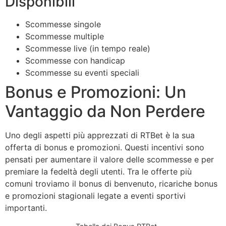
Disponibili
Scommesse singole
Scommesse multiple
Scommesse live (in tempo reale)
Scommesse con handicap
Scommesse su eventi speciali
Bonus e Promozioni: Un
Vantaggio da Non Perdere
Uno degli aspetti più apprezzati di RTBet è la sua
offerta di bonus e promozioni. Questi incentivi sono
pensati per aumentare il valore delle scommesse e per
premiare la fedeltà degli utenti. Tra le offerte più
comuni troviamo il bonus di benvenuto, ricariche bonus
e promozioni stagionali legate a eventi sportivi
importanti.