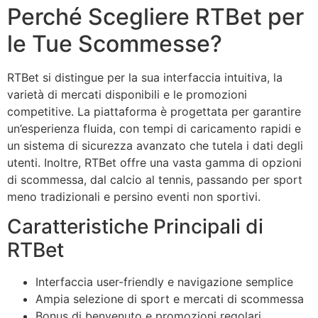
Perché Scegliere RTBet per
le Tue Scommesse?
RTBet si distingue per la sua interfaccia intuitiva, la
varietà di mercati disponibili e le promozioni
competitive. La piattaforma è progettata per garantire
un’esperienza fluida, con tempi di caricamento rapidi e
un sistema di sicurezza avanzato che tutela i dati degli
utenti. Inoltre, RTBet offre una vasta gamma di opzioni
di scommessa, dal calcio al tennis, passando per sport
meno tradizionali e persino eventi non sportivi.
Caratteristiche Principali di
RTBet
Interfaccia user-friendly e navigazione semplice
Ampia selezione di sport e mercati di scommessa
Bonus di benvenuto e promozioni regolari