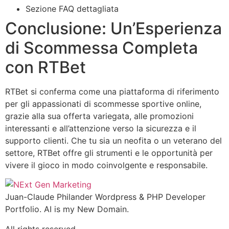
Sezione FAQ dettagliata
Conclusione: Un’Esperienza
di Scommessa Completa
con RTBet
RTBet si conferma come una piattaforma di riferimento
per gli appassionati di scommesse sportive online,
grazie alla sua offerta variegata, alle promozioni
interessanti e all’attenzione verso la sicurezza e il
supporto clienti. Che tu sia un neofita o un veterano del
settore, RTBet offre gli strumenti e le opportunità per
vivere il gioco in modo coinvolgente e responsabile.
Juan-Claude Philander Wordpress & PHP Developer
Portfolio. AI is my New Domain.
All rights reserved