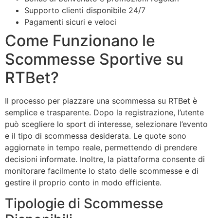
Supporto clienti disponibile 24/7
Pagamenti sicuri e veloci
Come Funzionano le
Scommesse Sportive su
RTBet?
Il processo per piazzare una scommessa su RTBet è
semplice e trasparente. Dopo la registrazione, l’utente
può scegliere lo sport di interesse, selezionare l’evento
e il tipo di scommessa desiderata. Le quote sono
aggiornate in tempo reale, permettendo di prendere
decisioni informate. Inoltre, la piattaforma consente di
monitorare facilmente lo stato delle scommesse e di
gestire il proprio conto in modo efficiente.
Tipologie di Scommesse