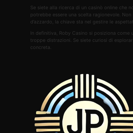
Se siete alla ricerca di un casinò online che 
potrebbe essere una scelta ragionevole. Non
d’azzardo, la chiave sta nel gestire le aspet
In definitiva, Roby Casino si posiziona come 
troppe distrazioni. Se siete curiosi di esplora
concreta.