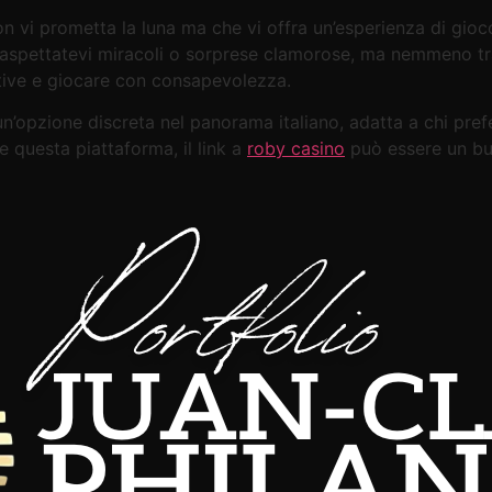
non vi prometta la luna ma che vi offra un’esperienza di gio
 aspettatevi miracoli o sorprese clamorose, ma nemmeno tr
tative e giocare con consapevolezza.
un’opzione discreta nel panorama italiano, adatta a chi pre
re questa piattaforma, il link a
roby casino
può essere un buo