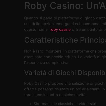
Roby Casino: Un’A
Quando si parla di piattaforme di gioco d’azz
una delle opzioni emergenti nel panorama itali
questo nome,
roby casino
offre un punto di p
Caratteristiche Princip
Non è raro imbattersi in piattaforme che pro
esaminate con occhio critico. La varietà di g
l’esperienza complessiva.
Varietà di Giochi Disponibi
Roby Casino propone una selezione di giochi ch
offerta possono risultare un po’ altalenanti. 
tradizione incontra qualche novità.
Slot machine classiche e video slot