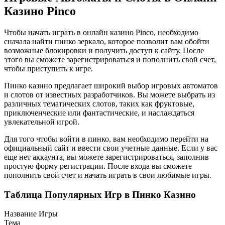
Казино Pinco
Чтобы начать играть в онлайн казино Pinco, необходимо
сначала найти пинко зеркало, которое позволит вам обойти
возможные блокировки и получить доступ к сайту. После
этого вы сможете зарегистрироваться и пополнить свой счет,
чтобы приступить к игре.
Пинко казино предлагает широкий выбор игровых автоматов
и слотов от известных разработчиков. Вы можете выбрать из
различных тематических слотов, таких как фруктовые,
приключенческие или фантастические, и наслаждаться
увлекательной игрой.
Для того чтобы войти в пинко, вам необходимо перейти на
официальный сайт и ввести свои учетные данные. Если у вас
еще нет аккаунта, вы можете зарегистрироваться, заполнив
простую форму регистрации. После входа вы сможете
пополнить свой счет и начать играть в свои любимые игры.
Таблица Популярных Игр в Пинко Казино
Название Игры
Тема