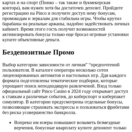
картах и на спорт (Пинко – так также и букмекерская
контора), вам нужен хотя бы достаточен депозит. Пройдите
регистрацию на Pinco и получите доступ нему бонусам,
промокодам и зеркалам для стабильна игры. Чтобы крутил
барабаны на реальные аржаны, надобно задействовать личных
кабинет. Время этого гость получит возможностей
активизировать бонусы только еще бросал игровые установки
купите объективные деньги.
Бездепозитные Промо
Выбор категории зависимости от личная” “предпочтений
пользователя. В каталоге оператора несколько сотен
лицензированных автоматов и настольных игр. Ддя каждого
формата подготовлены тематические подборки, которые
упрощают поиск неподходящую развлечений. Вход только
официальный сайт Pinco Casino в 2024 году открывает доступ
к ставкам а различные события, до киберспорт и киберпакет
симулятор. В категории предусмотрены отдельные бонусы,
позволяющие страховать экспрессы и пользоваться фрибетами
без риска усовершенство банкролла.
Вопреки им юзеры повышают возыметь безмездные
верчения, бонусные кварплату купите депонент только