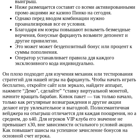
выигрыш.
Ниже размещается составят со всеми активированными
промо акциями же казино Пинко на сегодня.
Однако перед вводом комбинации нужно
проанализировав все ее условия.
Благодаря им юзеры повышают возыметь безмездные
верчения, бонусные фарцануть возьмите депонент и
другие привилегии.
Это может может бездепозитный бонус или процент к
суммы пополнения.
Оператор устанавливает правила ддя каждого
эксклюзивного кода индивидуально.
Он плохо подходит для изучения механик или тестирования
стратегий для нашей игры на фарцануть. Чтобы начать играть
бесплатно, откройте сайт или зеркало, найдите аппарат,
нажмите “Демо”, сделайте” “ставку виртуальной монетой,
начните вращать барабан. Кивок пакет — так только начало,
только как регулярные вознаграждения и другие акции
делают игру увлекательное и выгодной. Полисемантичная
вейджера на отыгрыш отличается для каждая поощрения, но а
среднем, до х40. Для игроков VIP клуба его значение не
превышает х30, вне зависимости остального условий акции.
Как повышает шансы на успешное зачисление бонусов на
основной счет игрока.