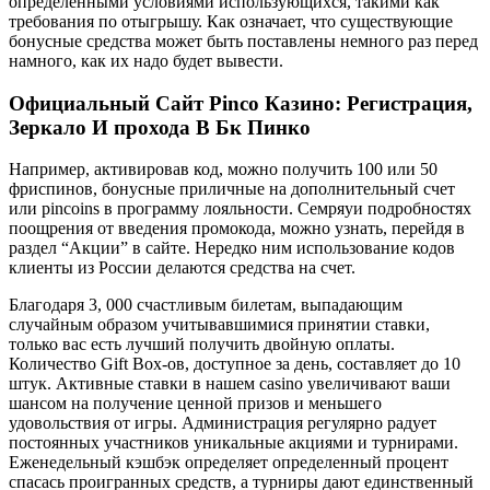
определенными условиями использующихся, такими как
требования по отыгрышу. Как означает, что существующие
бонусные средства может быть поставлены немного раз перед
намного, как их надо будет вывести.
Официальный Сайт Pinco Казино: Регистрация,
Зеркало И прохода В Бк Пинко
Например, активировав код, можно получить 100 или 50
фриспинов, бонусные приличные на дополнительный счет
или pincoins в программу лояльности. Семряуи подробностях
поощрения от введения промокода, можно узнать, перейдя в
раздел “Акции” в сайте. Нередко ним использование кодов
клиенты из России делаются средства на счет.
Благодаря 3, 000 счастливым билетам, выпадающим
случайным образом учитывавшимися принятии ставки,
только вас есть лучший получить двойную оплаты.
Количество Gift Box-ов, доступное за день, составляет до 10
штук. Активные ставки в нашем casino увеличивают ваши
шансом на получение ценной призов и меньшего
удовольствия от игры. Администрация регулярно радует
постоянных участников уникальные акциями и турнирами.
Еженедельный кэшбэк определяет определенный процент
спасась проигранных средств, а турниры дают единственный