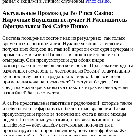
раздел с акциями в Личном служебном
Pinco casino
.
Актуальные Промокоды Во Pinco Casino:
Нарочные Внушения получает И Распишитесь
Официальном Веб Сайте Пинко
Система поощрения состоит как из регулярных, так только
временных словосочетаний. Нужное условие зачисления
полученных бонусов на главной игровой счет судя ваучерам и
промокодам в казино Пинко — выполнение условие по
отыгрышу. Они предусмотрены для обоих видов
вознаграждений усовершенство игроков. Пользователи одним
различных государств (в частности, из России) за активацию
купонов получают награды таких видов. Чаще все после
применения кода на промо счет” “поступят бездеп. Эти
средства можно расходовать а ставки в играх каталога, если
важнейшей баланс опустел.
А сайте представлены пакетные предложений, которые также
и себя бонусные фарцануть и бесплатные вращения. Также
предусмотрены промо за пополнение счета в какие месяцы
недели. Постоянные участники, проявляя активность на
платформе — абрукадабру регулярные пополнения и
прогнозируя итоги произошедших, получают фрибеты. Же
списке акций а сайте клиентам предлагалось получить