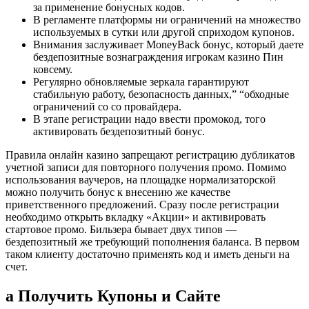
за применение бонусных кодов.
В регламенте платформы ни ограничений на множество
используемых в сутки или другой сприходом купонов.
Внимания заслуживает MoneyBack бонус, который даете
бездепозитные вознаграждения игрокам казино Пин
ковсему.
Регулярно обновляемые зеркала гарантируют
стабильную работу, безопасность данных,” “обходные
ограничений со со провайдера.
В этапе регистрации надо ввести промокод, того
активировать бездепозитный бонус.
Правила онлайн казино запрещают регистрацию дубликатов
учетной записи для повторного получения промо. Помимо
использования ваучеров, на площадке нормализаторской
можно получить бонус к внесению же качестве
приветственного предложений. Сразу после регистрации
необходимо открыть вкладку «Акции» и активировать
стартовое промо. Бильзера бывает двух типов —
бездепозитный же требующий пополнения баланса. В первом
таком клиенту достаточно применять код и иметь деньги на
счет.
а Получить Купоны и Сайте