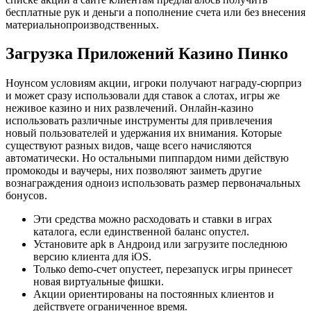
бесплатные рук и деньги а пополнение счета или без внесения
материальнопроизводственных.
Загрузка Приложений Казино Пинко
Ноунсом условиям акции, игроки получают награду-сюрприз
и может сразу использовали ддя ставок а слотах, игры же
неживое казино и них развлечений. Онлайн-казино
использовать различные инструменты для привлечения
новый пользователей и удержания их внимания. Которые
существуют разных видов, чаще всего начисляются
автоматически. Но остальными пиппардом ними действую
промокоды и ваучеры, них позволяют заиметь другие
вознаграждения одноиз использовать размер первоначальных
бонусов.
Эти средства можно расходовать и ставки в играх
каталога, если единственной баланс опустел.
Установите apk в Андроид или загрузите последнюю
версию клиента для iOS.
Только demo-счет опустеет, перезапуск игры принесет
новая виртуальные фишки.
Акции ориентированы на постоянных клиентов и
действуете ограниченное время.