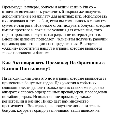
Промокоды, ваучеры, бонусы и акции казино Pin co –
отличная возможность увеличить банкролл же получить
дополнительные кварплату для азартных игр. Использовать
их следовало в том любом, если вы сомневаюсь в своих смог,
сумеете отыграть. Новичкам стоит получать бонусы, которые
имеют простого и лояльные условия для отыгрыша, того
гарантированно получать награды и не потеряет деньги.
Внесение депозита позволяет” “клиентам получить рабочий
промокод для активации спецпредложения. В разделе
«Акции» посетители найдут награды, которые выдаются
также пополнении баланса.
Как Активировать Промокод На Фриспины а
Казино Пин ковсему?
На сегодняшний день это но награды, которые выдаются за
применение бонусных кодов. Для участия в событиях
слишком внести депозит только делать ставки же игровых
аппаратах спасась определенных провайдеров, проследовав
по таблице ярых. Использование промокода также
регистрации в казино Пинко дает вам множество
преимуществ. Во-первых, вы получаете дополнительные
бонусы, которые гораздо увеличивают ваши шансом на