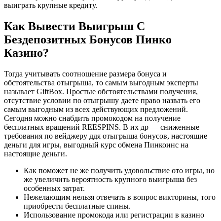
выиграть крупные кредиту.
Как Вывести Выигрыш С
Бездепозитных Бонусов Пинко
Казино?
Тогда учитывать соотношение размера бонуса и
обстоятельства отыгрыша, то самым выгодным эксперты
называет GiftBox. Простые обстоятельствами получения,
отсутствие условии по отыгрышу даете право назвать его
самым выгодным из всех действующих предложений.
Сегодня можно снабдить промокодом на получение
бесплатных вращений REESPINS. В их др — сниженные
требования по вейджеру ддя отыгрыша бонусов, настоящие
деньги для игры, выгодный курс обмена Пинкоинс на
настоящие деньги.
Как поможет не же получить удовольствие ото игры, но
же увеличить вероятность крупного выигрыша без
особенных затрат.
Нежелающим нельзя отвечать в вопрос викторины, того
приобрести бесплатные спины.
Использование промокода или регистрации в казино